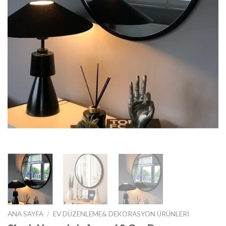
ANA SAYFA
/
EV DÜZENLEME& DEKORASYON ÜRÜNLERI