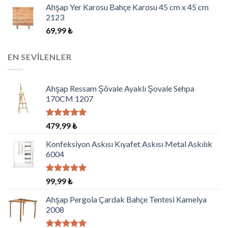
aldı
Ahşap Yer Karosu Bahçe Karosu 45 cm x 45 cm
2123
69,99
₺
EN SEVILENLER
Ahşap Ressam Şövale Ayaklı Şovale Sehpa
170CM 1207
5 üzerinden
479,99
₺
5.00
oy
aldı
Konfeksiyon Askısı Kıyafet Askısı Metal Askılık
6004
5 üzerinden
99,99
₺
5.00
oy
aldı
Ahşap Pergola Çardak Bahçe Tentesi Kamelya
2008