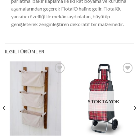
parlatma, bakır kaplama ile iki kat boyama ve kurutma
aşamalarından geçerek Flotal® haline gelir. Flotal®,
yansıtıcı özelliği ile mekânı aydınlatan, büyütüp
genişleterek zenginleştiren dekoratif bir malzemedir.
İLGILI ÜRÜNLER
İstek
İstek
Listeme
Listeme
Ekle
Ekle
STOKTA YOK