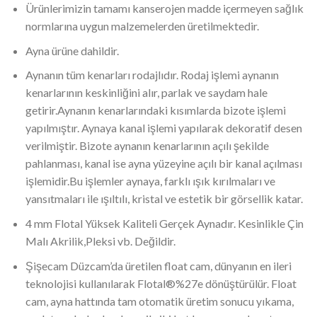
Ürünlerimizin tamamı kanserojen madde içermeyen sağlık
normlarına uygun malzemelerden üretilmektedir.
Ayna ürüne dahildir.
Aynanın tüm kenarları rodajlıdır. Rodaj işlemi aynanın
kenarlarının keskinliğini alır, parlak ve saydam hale
getirir.Aynanın kenarlarındaki kısımlarda bizote işlemi
yapılmıştır. Aynaya kanal işlemi yapılarak dekoratif desen
verilmiştir. Bizote aynanın kenarlarının açılı şekilde
pahlanması, kanal ise ayna yüzeyine açılı bir kanal açılması
işlemidir.Bu işlemler aynaya, farklı ışık kırılmaları ve
yansıtmaları ile ışıltılı, kristal ve estetik bir görsellik katar.
4 mm Flotal Yüksek Kaliteli Gerçek Aynadır. Kesinlikle Çin
Malı Akrilik,Pleksi vb. Değildir.
Şişecam Düzcam’da üretilen float cam, dünyanın en ileri
teknolojisi kullanılarak Flotal®%27e dönüştürülür. Float
cam, ayna hattında tam otomatik üretim sonucu yıkama,