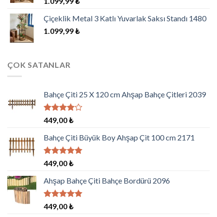
1.099,99
₺
Çiçeklik Metal 3 Katlı Yuvarlak Saksı Standı 1480
1.099,99
₺
ÇOK SATANLAR
Bahçe Çiti 25 X 120 cm Ahşap Bahçe Çitleri 2039
5
449,00
₺
üzerinden
4.00
oy
Bahçe Çiti Büyük Boy Ahşap Çit 100 cm 2171
aldı
5 üzerinden
449,00
₺
5.00
oy
aldı
Ahşap Bahçe Çiti Bahçe Bordürü 2096
5 üzerinden
449,00
₺
5.00
oy