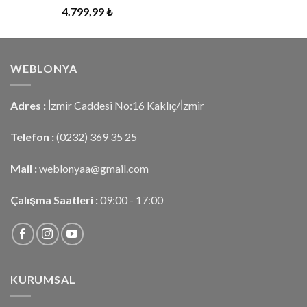
5 üzerinden
4.799,99
₺
5.00
oy
aldı
WEBLONYA
Adres :
İzmir Caddesi No:16 Kaklıç/İzmir
Telefon :
(0232) 369 35 25
Mail :
weblonyaa@gmail.com
Çalışma Saatleri :
09:00 - 17:00
KURUMSAL