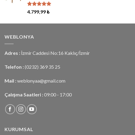
5 üzerinden
4.799,99
₺
5.00
oy
aldı
WEBLONYA
Adres :
İzmir Caddesi No:16 Kaklıç/İzmir
Telefon :
(0232) 369 35 25
Mail :
weblonyaa@gmail.com
Çalışma Saatleri :
09:00 - 17:00
KURUMSAL