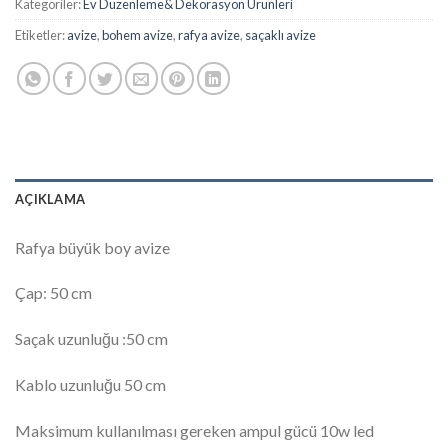
Kategoriler:
Ev Düzenleme& Dekorasyon Ürünleri
Etiketler:
avize
,
bohem avize
,
rafya avize
,
saçaklı avize
AÇIKLAMA
Rafya büyük boy avize
Çap: 50 cm
Saçak uzunluğu :50 cm
Kablo uzunluğu 50 cm
Maksimum kullanılması gereken ampul gücü 10w led