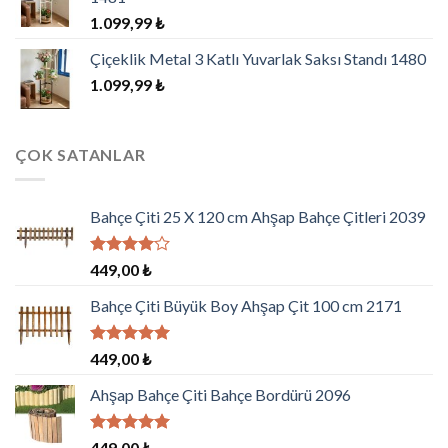
1.099,99
₺
Çiçeklik Metal 3 Katlı Yuvarlak Saksı Standı 1480
1.099,99
₺
ÇOK SATANLAR
Bahçe Çiti 25 X 120 cm Ahşap Bahçe Çitleri 2039
5
449,00
₺
üzerinden
4.00
oy
Bahçe Çiti Büyük Boy Ahşap Çit 100 cm 2171
aldı
5 üzerinden
449,00
₺
5.00
oy
aldı
Ahşap Bahçe Çiti Bahçe Bordürü 2096
5 üzerinden
449,00
₺