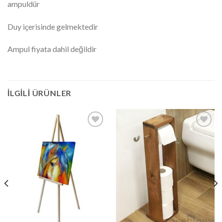
ampuldür
Duy içerisinde gelmektedir
Ampul fiyata dahil değildir
İLGILI ÜRÜNLER
İstek
İstek
Listeme
Listeme
Ekle
Ekle