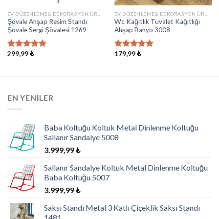
EV DÜZENLEME& DEKORASYON ÜRÜNLERI
EV DÜZENLEME& DEKORASYON ÜRÜNLERI
Şövale Ahşap Resim Standı
Wc Kağıtlık Tuvalet Kağıtlığı
Şovale Sergi Şövalesi 1269
Ahşap Banyo 3008
299,99
₺
179,99
₺
5 üzerinden
5 üzerinden
5.00
oy
5.00
oy
aldı
aldı
EN YENILER
Baba Koltuğu Koltuk Metal Dinlenme Koltuğu
Sallanır Sandalye 5008
3.999,99
₺
Sallanır Sandalye Koltuk Metal Dinlenme Koltuğu
Baba Koltuğu 5007
3.999,99
₺
Saksı Standı Metal 3 Katlı Çiçeklik Saksı Standı
1481