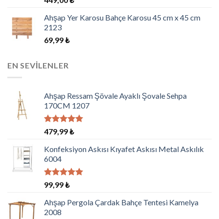
5.00
oy
aldı
Ahşap Yer Karosu Bahçe Karosu 45 cm x 45 cm
2123
69,99
₺
EN SEVILENLER
Ahşap Ressam Şövale Ayaklı Şovale Sehpa
170CM 1207
5 üzerinden
479,99
₺
5.00
oy
aldı
Konfeksiyon Askısı Kıyafet Askısı Metal Askılık
6004
5 üzerinden
99,99
₺
5.00
oy
aldı
Ahşap Pergola Çardak Bahçe Tentesi Kamelya
2008