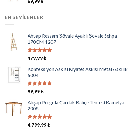
69,99
₺
EN SEVILENLER
Ahşap Ressam Şövale Ayaklı Şovale Sehpa
170CM 1207
5 üzerinden
479,99
₺
5.00
oy
aldı
Konfeksiyon Askısı Kıyafet Askısı Metal Askılık
6004
5 üzerinden
99,99
₺
5.00
oy
aldı
Ahşap Pergola Çardak Bahçe Tentesi Kamelya
2008
5 üzerinden
4.799,99
₺
5.00
oy
aldı