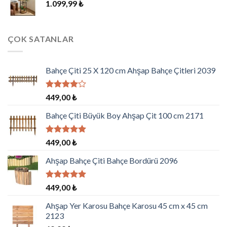
1.099,99
₺
ÇOK SATANLAR
Bahçe Çiti 25 X 120 cm Ahşap Bahçe Çitleri 2039
5
449,00
₺
üzerinden
4.00
oy
Bahçe Çiti Büyük Boy Ahşap Çit 100 cm 2171
aldı
5 üzerinden
449,00
₺
5.00
oy
aldı
Ahşap Bahçe Çiti Bahçe Bordürü 2096
5 üzerinden
449,00
₺
5.00
oy
aldı
Ahşap Yer Karosu Bahçe Karosu 45 cm x 45 cm
2123