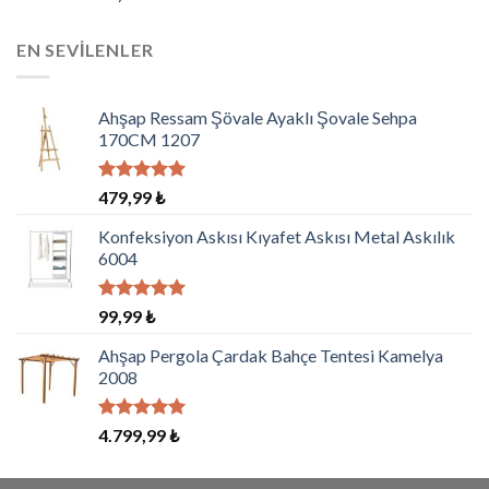
EN SEVILENLER
Ahşap Ressam Şövale Ayaklı Şovale Sehpa
170CM 1207
5 üzerinden
479,99
₺
5.00
oy
aldı
Konfeksiyon Askısı Kıyafet Askısı Metal Askılık
6004
5 üzerinden
99,99
₺
5.00
oy
aldı
Ahşap Pergola Çardak Bahçe Tentesi Kamelya
2008
5 üzerinden
4.799,99
₺
5.00
oy
aldı