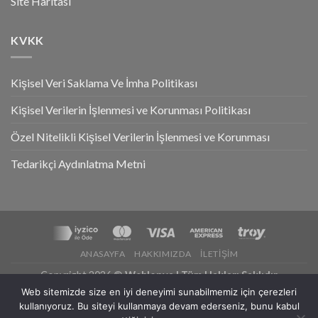
Site Haritası
KVKK
Kişisel Veri Saklama Ve İmha Politikası
Kişisel Verilerin İşlenmesi ve Korunması Politikası
Özel Nitelikli Kişisel Verilerin İşlenmesi ve Korunması
Tedarikçi Aydınlatma Metni
ANASAYFA
HAKKIMIZDA
İLETIŞIM
Copyright 2026 ©
Weblonya | Tüm Hakları Saklıdır
E-Ticaret
Web sitemizde size en iyi deneyimi sunabilmemiz için çerezleri
Tek Tıkla Ödeme Kolaylığı
kullanıyoruz. Bu siteyi kullanmaya devam ederseniz, bunu kabul