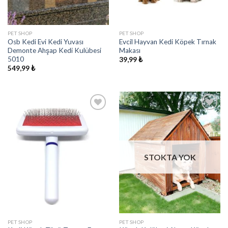
PET SHOP
PET SHOP
Osb Kedi Evi Kedi Yuvası
Evcil Hayvan Kedi Köpek Tırnak
Demonte Ahşap Kedi Kulübesi
Makası
5010
39,99
₺
549,99
₺
İstek
İstek
Listeme
Listeme
Ekle
Ekle
STOKTA YOK
PET SHOP
PET SHOP