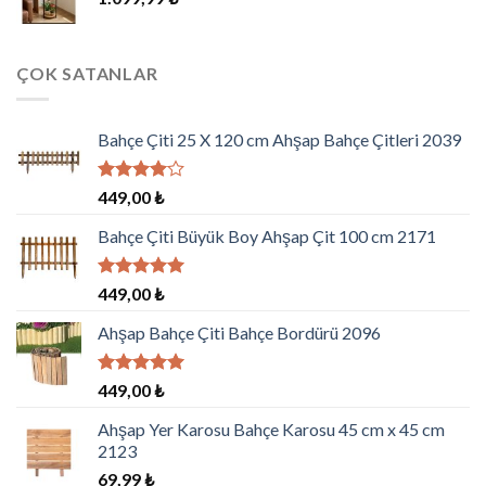
ÇOK SATANLAR
Bahçe Çiti 25 X 120 cm Ahşap Bahçe Çitleri 2039
5
449,00
₺
üzerinden
4.00
oy
Bahçe Çiti Büyük Boy Ahşap Çit 100 cm 2171
aldı
5 üzerinden
449,00
₺
5.00
oy
aldı
Ahşap Bahçe Çiti Bahçe Bordürü 2096
5 üzerinden
449,00
₺
5.00
oy
aldı
Ahşap Yer Karosu Bahçe Karosu 45 cm x 45 cm
2123
69,99
₺