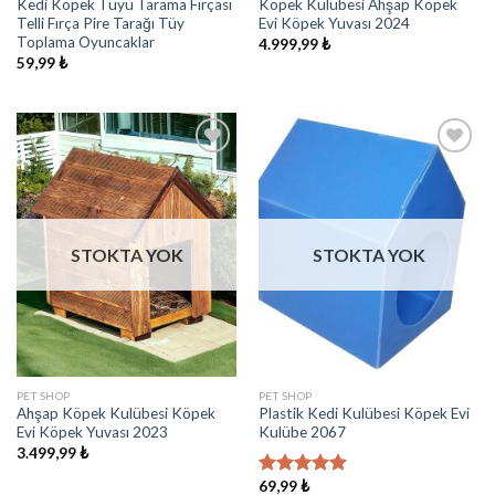
Kedi Köpek Tüyü Tarama Fırçası
Köpek Kulübesi Ahşap Köpek
Telli Fırça Pire Tarağı Tüy
Evi Köpek Yuvası 2024
Toplama Oyuncaklar
4.999,99
₺
59,99
₺
İstek
İstek
Listeme
Listeme
Ekle
Ekle
STOKTA YOK
STOKTA YOK
PET SHOP
PET SHOP
Ahşap Köpek Kulübesi Köpek
Plastik Kedi Kulübesi Köpek Evi
Evi Köpek Yuvası 2023
Kulübe 2067
3.499,99
₺
69,99
₺
5 üzerinden