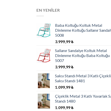
aldı
EN YENILER
Baba Koltuğu Koltuk Metal
Dinlenme Koltuğu Sallanır Sandal
5008
3.999,99
₺
Sallanır Sandalye Koltuk Metal
Dinlenme Koltuğu Baba Koltuğu
5007
3.999,99
₺
Saksı Standı Metal 3 Katlı Çiçekl
Saksı Standı 1481
1.099,99
₺
Çiçeklik Metal 3 Katlı Yuvarlak S
Standı 1480
1.099,99
₺