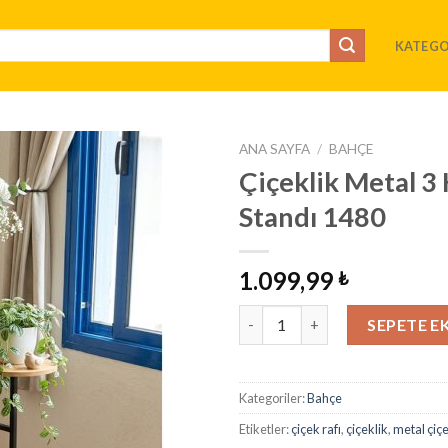
KATEGO
ANA SAYFA
/
BAHÇE
Çiçeklik Metal 3 
İstek
Standı 1480
Listeme
Ekle
1.099,99
₺
Çiçeklik Metal 3 Katlı Yuvarlak
SEPETE E
Kategoriler:
Bahçe
Etiketler:
çiçek rafı
,
çiçeklik
,
metal çiçe