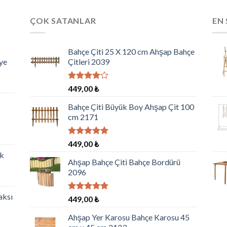
ÇOK SATANLAR
EN 
Bahçe Çiti 25 X 120 cm Ahşap Bahçe
ye
Çitleri 2039
5
449,00
₺
üzerinden
4.00
oy
Bahçe Çiti Büyük Boy Ahşap Çit 100
aldı
cm 2171
5 üzerinden
449,00
₺
5.00
oy
ik
aldı
Ahşap Bahçe Çiti Bahçe Bordürü
2096
aksı
5 üzerinden
449,00
₺
5.00
oy
aldı
Ahşap Yer Karosu Bahçe Karosu 45