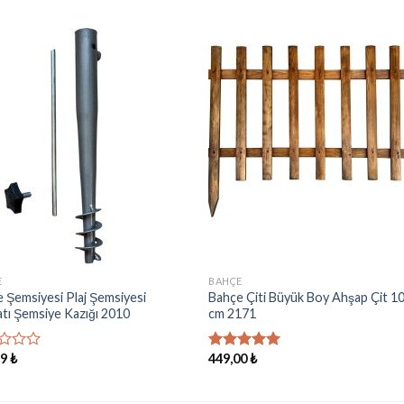
İstek
İst
Listeme
List
Ekle
Ekl
E
BAHÇE
 Şemsiyesi Plaj Şemsiyesi
Bahçe Çiti Büyük Boy Ahşap Çit 1
tı Şemsiye Kazığı 2010
cm 2171
99
₺
449,00
₺
5 üzerinden
nden
5.00
oy
aldı