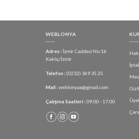
WEBLONYA
KU
Adres :
İzmir Caddesi No:16
Hak
Kaklıç/İzmir
İpta
Telefon :
(0232) 369 35 25
Mesa
Mail :
weblonyaa@gmail.com
Gizl
Üyel
Çalışma Saatleri :
09:00 - 17:00
Çere