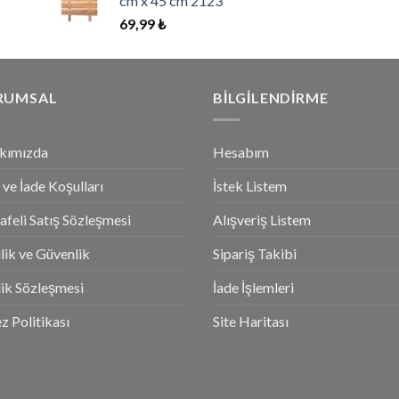
cm x 45 cm 2123
69,99
₺
RUMSAL
BILGILENDIRME
kımızda
Hesabım
l ve İade Koşulları
İstek Listem
feli Satış Sözleşmesi
Alışveriş Listem
ilik ve Güvenlik
Sipariş Takibi
ik Sözleşmesi
İade İşlemleri
z Politikası
Site Haritası