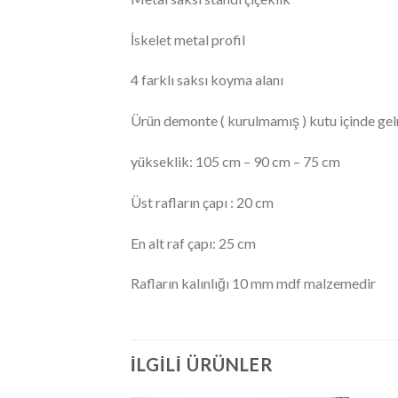
İskelet metal profil
4 farklı saksı koyma alanı
Ürün demonte ( kurulmamış ) kutu içinde gel
yükseklik: 105 cm – 90 cm – 75 cm
Üst rafların çapı : 20 cm
En alt raf çapı: 25 cm
Rafların kalınlığı 10 mm mdf malzemedir
İLGILI ÜRÜNLER