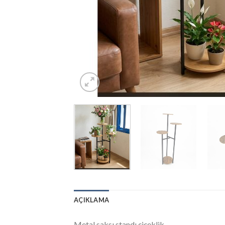
AÇIKLAMA
Metal saksı standı çiçeklik