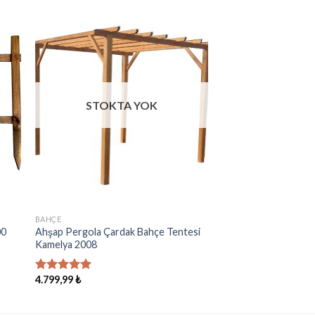
ek
İstek
eme
Listeme
e
Ekle
STOKTA YOK
BAHÇE
00
Ahşap Pergola Çardak Bahçe Tentesi
Kamelya 2008
4.799,99
₺
5 üzerinden
5.00
oy
aldı