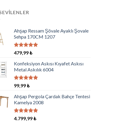
SEVILENLER
Ahşap Ressam Şövale Ayaklı Şovale
Sehpa 170CM 1207
5 üzerinden
479,99
₺
5.00
oy
aldı
Konfeksiyon Askısı Kıyafet Askısı
Metal Askılık 6004
5 üzerinden
99,99
₺
5.00
oy
aldı
Ahşap Pergola Çardak Bahçe Tentesi
Kamelya 2008
5 üzerinden
4.799,99
₺
5.00
oy
aldı