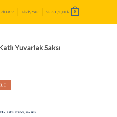
0
RILER
GIRIŞ YAP
SEPET /
0,00
₺
Katlı Yuvarlak Saksı
 Saksı Standı 1480 adet
KLE
klik
,
saksı standı
,
saksılık