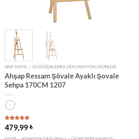
ANA SAYFA
/
EV DÜZENLEME& DEKORASYON ÜRÜNLERI
Ahşap Ressam Şövale Ayaklı Şovale
Sehpa 170CM 1207
2
müşteri
479,99
₺
puanına
dayanarak
SIFIR + ADINIZA FATURALI + ÜCRETSİZ KARGO