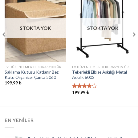
İstek
İstek
Listeme
Listeme
Ekle
Ekle
STOKTA YOK
STOKTA YOK
EV DÜZENLEME& DEKORASYON ÜRÜNLERI
EV DÜZENLEME& DEKORASYON ÜRÜNLERI
Saklama Kutusu Katlanır Bez
Tekerlekli Elbise Askılığı Metal
Kutu Organizer Çanta 5060
Askılık 6002
199,99
₺
199,99
₺
5
üzerinden
4.00
oy
aldı
EN YENILER