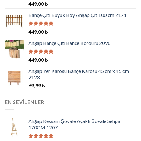
5
449,00
₺
üzerinden
4.00
oy
Bahçe Çiti Büyük Boy Ahşap Çit 100 cm 2171
aldı
5 üzerinden
449,00
₺
5.00
oy
aldı
Ahşap Bahçe Çiti Bahçe Bordürü 2096
5 üzerinden
449,00
₺
5.00
oy
aldı
Ahşap Yer Karosu Bahçe Karosu 45 cm x 45 cm
2123
69,99
₺
EN SEVILENLER
Ahşap Ressam Şövale Ayaklı Şovale Sehpa
170CM 1207