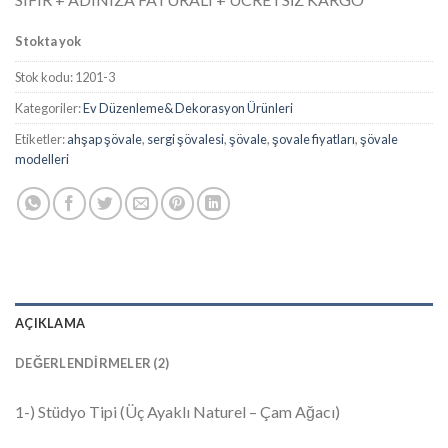
5 üzerinden
5.00
puan
aldı
Stokta yok
Stok kodu:
1201-3
Kategoriler:
Ev Düzenleme& Dekorasyon Ürünleri
Etiketler:
ahşap şövale
,
sergi şövalesi
,
şövale
,
şovale fiyatları
,
şövale
modelleri
AÇIKLAMA
DEĞERLENDIRMELER (2)
1-) Stüdyo Tipi (Üç Ayaklı Naturel – Çam Ağacı)