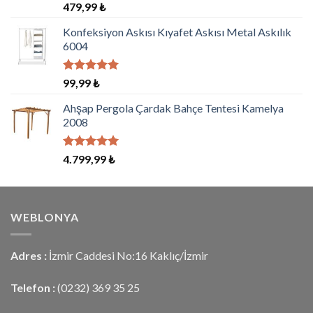
5 üzerinden
479,99
₺
5.00
oy
aldı
Konfeksiyon Askısı Kıyafet Askısı Metal Askılık
6004
5 üzerinden
99,99
₺
5.00
oy
aldı
Ahşap Pergola Çardak Bahçe Tentesi Kamelya
2008
5 üzerinden
4.799,99
₺
5.00
oy
aldı
WEBLONYA
Adres :
İzmir Caddesi No:16 Kaklıç/İzmir
Telefon :
(0232) 369 35 25