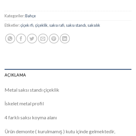
Kategoriler:
Bahçe
Etiketler:
çiçek rfı
,
çiçeklik
,
saksı rafı
,
saksı standı
,
saksılık
AÇIKLAMA
Metal saksı standı çiçeklik
İskelet metal profil
4 farklı saksı koyma alanı
Ürün demonte ( kurulmamış ) kutu içinde gelmektedir,