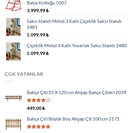
Baba Koltuğu 5007
3.999,99
₺
Saksı Standı Metal 3 Katlı Çiçeklik Saksı Standı
1481
1.099,99
₺
Çiçeklik Metal 3 Katlı Yuvarlak Saksı Standı 1480
1.099,99
₺
ÇOK SATANLAR
Bahçe Çiti 25 X 120 cm Ahşap Bahçe Çitleri 2039
5
449,00
₺
üzerinden
4.00
oy
Bahçe Çiti Büyük Boy Ahşap Çit 100 cm 2171
aldı