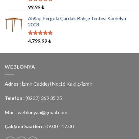
5 üzerinden
99,99
₺
5.00
oy
aldı
Ahşap Pergola Çardak Bahçe Tentesi Kamelya
2008
5 üzerinden
4.799,99
₺
5.00
oy
aldı
WEBLONYA
Adres :
İzmir Caddesi No:16 Kaklıç/İzmir
Telefon :
(0232) 369 35 25
Mail :
weblonyaa@gmail.com
Çalışma Saatleri :
09:00 - 17:00