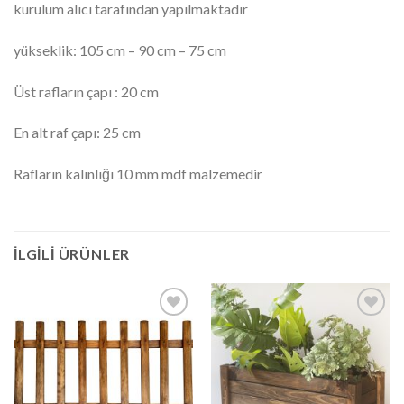
kurulum alıcı tarafından yapılmaktadır
yükseklik: 105 cm – 90 cm – 75 cm
Üst rafların çapı : 20 cm
En alt raf çapı: 25 cm
Rafların kalınlığı 10 mm mdf malzemedir
İLGILI ÜRÜNLER
İstek
İstek
Listeme
Listeme
Ekle
Ekle