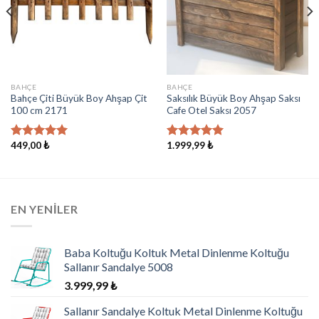
BAHÇE
BAHÇE
Bahçe Çiti Büyük Boy Ahşap Çit
Saksılık Büyük Boy Ahşap Saksı
100 cm 2171
Cafe Otel Saksı 2057
449,00
₺
1.999,99
₺
5 üzerinden
5 üzerinden
5.00
oy
5.00
oy
aldı
aldı
EN YENILER
Baba Koltuğu Koltuk Metal Dinlenme Koltuğu
Sallanır Sandalye 5008
3.999,99
₺
Sallanır Sandalye Koltuk Metal Dinlenme Koltuğu