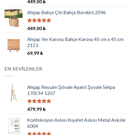
5 üzerinden
449,00
₺
5.00
oy
aldı
Ahşap Bahçe Çiti Bahçe Bordürü 2096
5 üzerinden
449,00
₺
5.00
oy
aldı
Ahşap Yer Karosu Bahçe Karosu 45 cm x 45 cm
2123
69,99
₺
EN SEVILENLER
Ahşap Ressam Şövale Ayaklı Şovale Sehpa
170CM 1207
5 üzerinden
479,99
₺
5.00
oy
aldı
Konfeksiyon Askısı Kıyafet Askısı Metal Askılık
6004