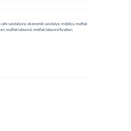
,
cafe sandalyesi
,
ekonomik sandalye
,
mobilya
,
mutfak
eri
,
mutfak taburesi
,
mutfak taburesi fiyatları
,