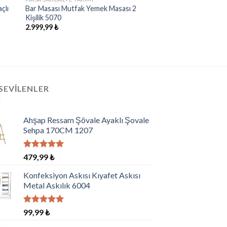
çlı
Bar Masası Mutfak Yemek Masası 2
Kişilik 5070
2.999,99
₺
SEVILENLER
Ahşap Ressam Şövale Ayaklı Şovale
Sehpa 170CM 1207
5 üzerinden
479,99
₺
5.00
oy
aldı
Konfeksiyon Askısı Kıyafet Askısı
Metal Askılık 6004
5 üzerinden
99,99
₺
5.00
oy