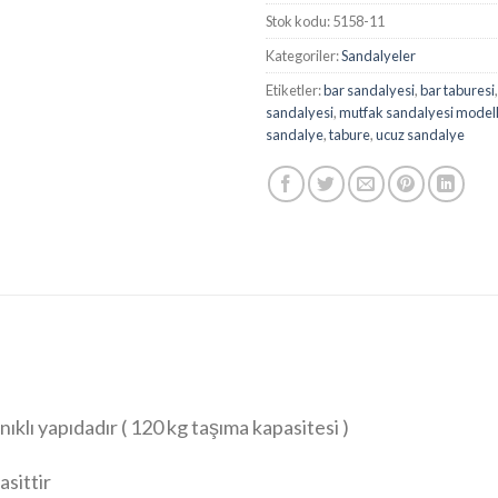
Stok kodu:
5158-11
Kategoriler:
Sandalyeler
Etiketler:
bar sandalyesi
,
bar taburesi
sandalyesi
,
mutfak sandalyesi modell
sandalye
,
tabure
,
ucuz sandalye
ıklı yapıdadır ( 120 kg taşıma kapasitesi )
sittir