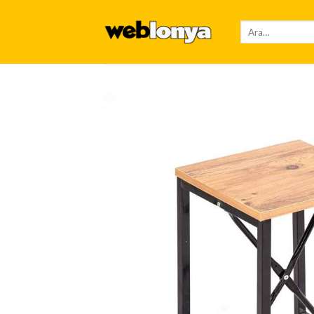
Skip
to
Ara:
content