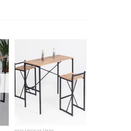
ek
İstek
eme
Listeme
e
Ekle
MASA SANDALYE TAKIMI