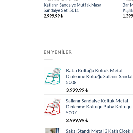
lı Dekoratif Orta
Katlanır Sandalye Mutfak Masa
Bar M
Sandalye Seti 5011
Kişil
2.999,99
₺
1.39
EN YENILER
Baba Koltuğu Koltuk Metal
Dinlenme Koltuğu Sallanır Sandal
5008
3.999,99
₺
Sallanır Sandalye Koltuk Metal
Dinlenme Koltuğu Baba Koltuğu
5007
3.999,99
₺
Saksı Standı Metal 3 Katlı Çiçekl