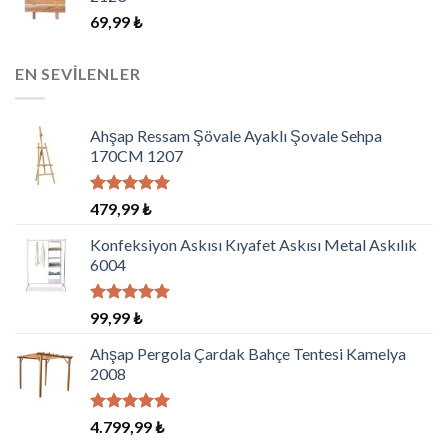
69,99
₺
EN SEVILENLER
Ahşap Ressam Şövale Ayaklı Şovale Sehpa
170CM 1207
5 üzerinden
479,99
₺
5.00
oy
aldı
Konfeksiyon Askısı Kıyafet Askısı Metal Askılık
6004
5 üzerinden
99,99
₺
5.00
oy
aldı
Ahşap Pergola Çardak Bahçe Tentesi Kamelya
2008
5 üzerinden
4.799,99
₺
5.00
oy