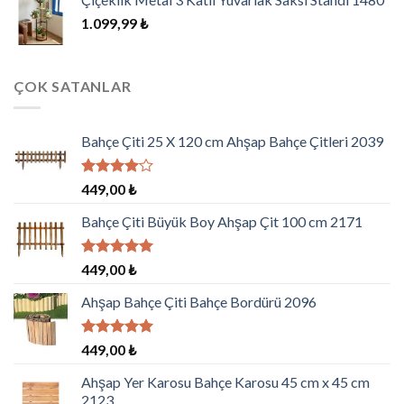
1.099,99
₺
ÇOK SATANLAR
Bahçe Çiti 25 X 120 cm Ahşap Bahçe Çitleri 2039
5
449,00
₺
üzerinden
4.00
oy
Bahçe Çiti Büyük Boy Ahşap Çit 100 cm 2171
aldı
5 üzerinden
449,00
₺
5.00
oy
aldı
Ahşap Bahçe Çiti Bahçe Bordürü 2096
5 üzerinden
449,00
₺
5.00
oy
aldı
Ahşap Yer Karosu Bahçe Karosu 45 cm x 45 cm
2123