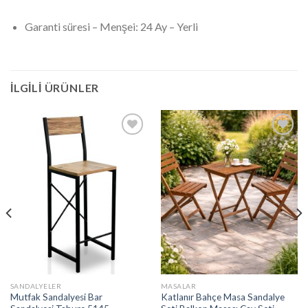
Garanti süresi – Menşei: 24 Ay – Yerli
İLGILI ÜRÜNLER
İstek
İstek
Listeme
Listeme
Ekle
Ekle
SANDALYELER
MASALAR
Mutfak Sandalyesi Bar
Katlanır Bahçe Masa Sandalye