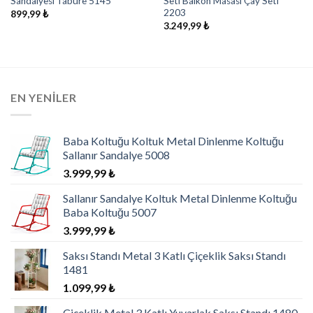
Sandalyesi Tabure 5145
Seti Balkon Masası Çay Seti
2203
899,99
₺
3.249,99
₺
EN YENILER
Baba Koltuğu Koltuk Metal Dinlenme Koltuğu
Sallanır Sandalye 5008
3.999,99
₺
Sallanır Sandalye Koltuk Metal Dinlenme Koltuğu
Baba Koltuğu 5007
3.999,99
₺
Saksı Standı Metal 3 Katlı Çiçeklik Saksı Standı
1481
1.099,99
₺
Çiçeklik Metal 3 Katlı Yuvarlak Saksı Standı 1480