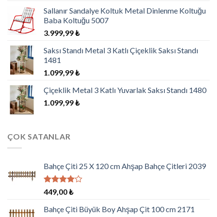
Sallanır Sandalye Koltuk Metal Dinlenme Koltuğu
Baba Koltuğu 5007
3.999,99
₺
Saksı Standı Metal 3 Katlı Çiçeklik Saksı Standı
1481
1.099,99
₺
Çiçeklik Metal 3 Katlı Yuvarlak Saksı Standı 1480
1.099,99
₺
ÇOK SATANLAR
Bahçe Çiti 25 X 120 cm Ahşap Bahçe Çitleri 2039
5
449,00
₺
üzerinden
4.00
oy
Bahçe Çiti Büyük Boy Ahşap Çit 100 cm 2171
aldı