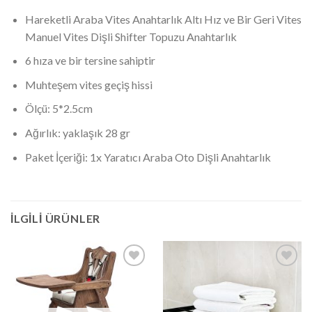
Hareketli Araba Vites Anahtarlık Altı Hız ve Bir Geri Vites
Manuel Vites Dişli Shifter Topuzu Anahtarlık
6 hıza ve bir tersine sahiptir
Muhteşem vites geçiş hissi
Ölçü: 5*2.5cm
Ağırlık: yaklaşık 28 gr
Paket İçeriği: 1x Yaratıcı Araba Oto Dişli Anahtarlık
İLGILI ÜRÜNLER
İstek
İstek
Listeme
Listeme
Ekle
Ekle