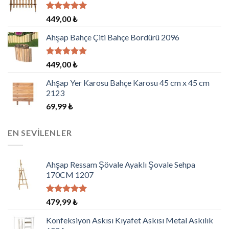
5 üzerinden
449,00
₺
5.00
oy
aldı
Ahşap Bahçe Çiti Bahçe Bordürü 2096
5 üzerinden
449,00
₺
5.00
oy
aldı
Ahşap Yer Karosu Bahçe Karosu 45 cm x 45 cm
2123
69,99
₺
EN SEVILENLER
Ahşap Ressam Şövale Ayaklı Şovale Sehpa
170CM 1207
5 üzerinden
479,99
₺
5.00
oy
aldı
Konfeksiyon Askısı Kıyafet Askısı Metal Askılık