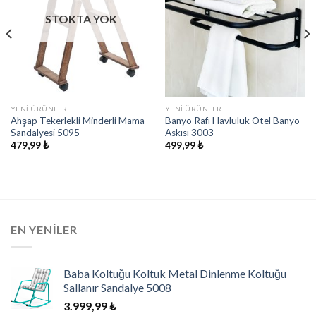
STOKTA YOK
YENI ÜRÜNLER
YENI ÜRÜNLER
Ahşap Tekerlekli Minderli Mama
Banyo Rafı Havluluk Otel Banyo
Sandalyesi 5095
Askısı 3003
479,99
₺
499,99
₺
EN YENILER
Baba Koltuğu Koltuk Metal Dinlenme Koltuğu
Sallanır Sandalye 5008
3.999,99
₺