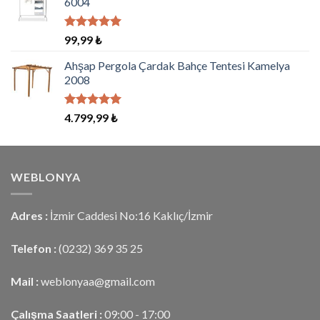
6004
5 üzerinden
99,99
₺
5.00
oy
aldı
Ahşap Pergola Çardak Bahçe Tentesi Kamelya
2008
5 üzerinden
4.799,99
₺
5.00
oy
aldı
WEBLONYA
Adres :
İzmir Caddesi No:16 Kaklıç/İzmir
Telefon :
(0232) 369 35 25
Mail :
weblonyaa@gmail.com
Çalışma Saatleri :
09:00 - 17:00