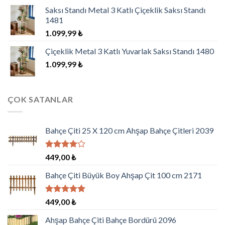
Saksı Standı Metal 3 Katlı Çiçeklik Saksı Standı
1481
1.099,99
₺
Çiçeklik Metal 3 Katlı Yuvarlak Saksı Standı 1480
1.099,99
₺
ÇOK SATANLAR
Bahçe Çiti 25 X 120 cm Ahşap Bahçe Çitleri 2039
5
449,00
₺
üzerinden
4.00
oy
Bahçe Çiti Büyük Boy Ahşap Çit 100 cm 2171
aldı
5 üzerinden
449,00
₺
5.00
oy
aldı
Ahşap Bahçe Çiti Bahçe Bordürü 2096