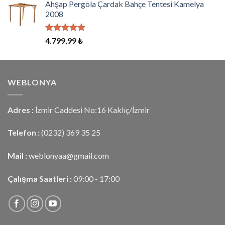
aldı
Ahşap Pergola Çardak Bahçe Tentesi Kamelya
2008
5 üzerinden
4.799,99
₺
5.00
oy
aldı
WEBLONYA
Adres :
İzmir Caddesi No:16 Kaklıç/İzmir
Telefon :
(0232) 369 35 25
Mail :
weblonyaa@gmail.com
Çalışma Saatleri :
09:00 - 17:00