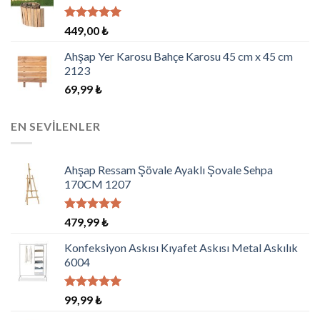
5 üzerinden
449,00
₺
5.00
oy
aldı
Ahşap Yer Karosu Bahçe Karosu 45 cm x 45 cm
2123
69,99
₺
EN SEVILENLER
Ahşap Ressam Şövale Ayaklı Şovale Sehpa
170CM 1207
5 üzerinden
479,99
₺
5.00
oy
aldı
Konfeksiyon Askısı Kıyafet Askısı Metal Askılık
6004
5 üzerinden
99,99
₺
5.00
oy