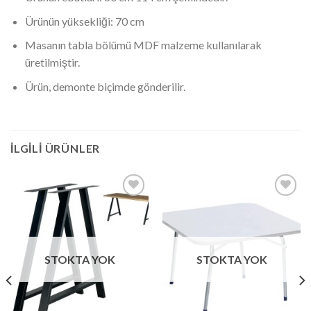
Ürünün yüksekliği: 70 cm
Masanın tabla bölümü MDF malzeme kullanılarak
üretilmiştir.
Ürün, demonte biçimde gönderilir.
İLGILI ÜRÜNLER
İstek
İstek
Listeme
Listeme
Ekle
Ekle
STOKTA YOK
STOKTA YOK