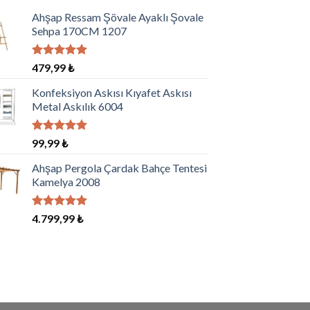
Ahşap Ressam Şövale Ayaklı Şovale
Sehpa 170CM 1207
5 üzerinden
479,99
₺
5.00
oy
aldı
Konfeksiyon Askısı Kıyafet Askısı
Metal Askılık 6004
5 üzerinden
99,99
₺
5.00
oy
aldı
Ahşap Pergola Çardak Bahçe Tentesi
Kamelya 2008
5 üzerinden
4.799,99
₺
5.00
oy
aldı