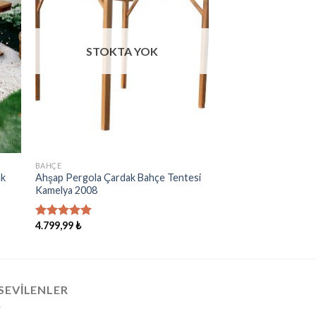
e
Ekle
STOKTA YOK
BAHÇE
ak
Ahşap Pergola Çardak Bahçe Tentesi
Kamelya 2008
4.799,99
₺
5 üzerinden
5.00
oy
aldı
SEVILENLER