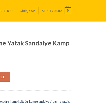
0
RILER
GIRIŞ YAP
SEPET /
0,00
₺
me Yatak Sandalye Kamp
lye Kamp Seti 1210 adet
KLE
 çadırı
,
kamp koltuğu
,
kamp sandalyesi
,
şişme yatak
,