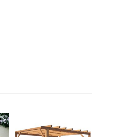
ek
İstek
eme
Listeme