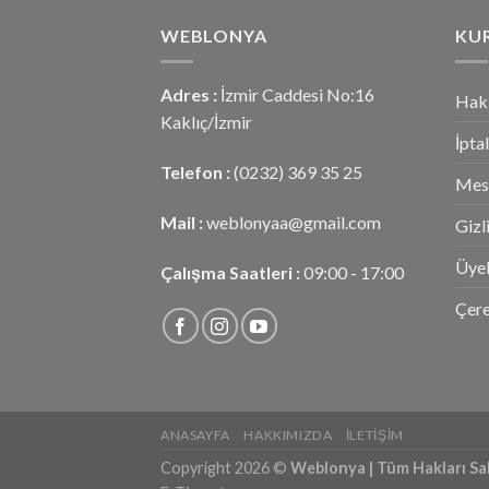
WEBLONYA
KU
Adres :
İzmir Caddesi No:16
Hak
Kaklıç/İzmir
İpta
Telefon :
(0232) 369 35 25
Mesa
Mail :
weblonyaa@gmail.com
Gizl
Üyel
Çalışma Saatleri :
09:00 - 17:00
Çere
ANASAYFA
HAKKIMIZDA
İLETIŞIM
Copyright 2026 ©
Weblonya | Tüm Hakları Sak