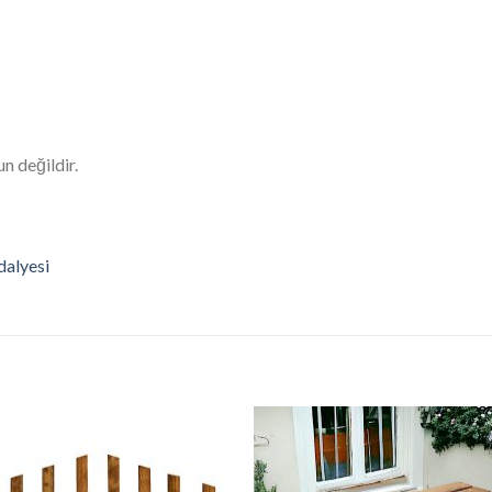
n değildir.
alyesi
İstek
İst
Listeme
List