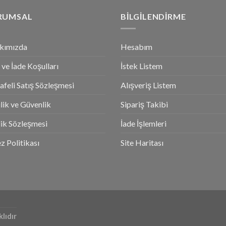
RUMSAL
BILGILENDIRME
kımızda
Hesabım
l ve İade Koşulları
İstek Listem
feli Satış Sözleşmesi
Alışveriş Listem
ilik ve Güvenlik
Sipariş Takibi
ik Sözleşmesi
İade İşlemleri
z Politikası
Site Haritası
lıdır