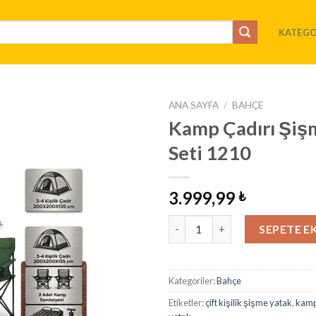
KATEGO
ANA SAYFA
/
BAHÇE
Kamp Çadırı Şiş
İstek
Seti 1210
Listeme
Ekle
3.999,99
₺
Kamp Çadırı Şişme Yatak Sanda
SEPETE E
Kategoriler:
Bahçe
Etiketler:
çift kişilik şişme yatak
,
kamp