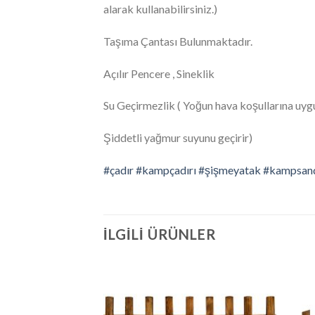
alarak kullanabilirsiniz.)
Taşıma Çantası Bulunmaktadır.
Açılır Pencere , Sineklik
Su Geçirmezlik ( Yoğun hava koşullarına uygu
Şiddetli yağmur suyunu geçirir)
#çadır
#kampçadırı
#şişmeyatak
#kampsand
İLGILI ÜRÜNLER
İstek
İstek
Listeme
Listeme