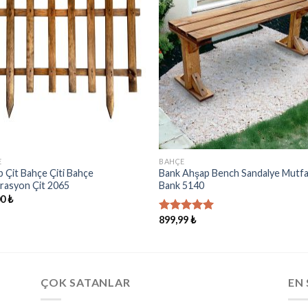
Ekle
Ekl
E
BAHÇE
 Çit Bahçe Çiti Bahçe
Bank Ahşap Bench Sandalye Mutf
rasyon Çit 2065
Bank 5140
00
₺
899,99
₺
5 üzerinden
5.00
oy
aldı
ÇOK SATANLAR
EN 