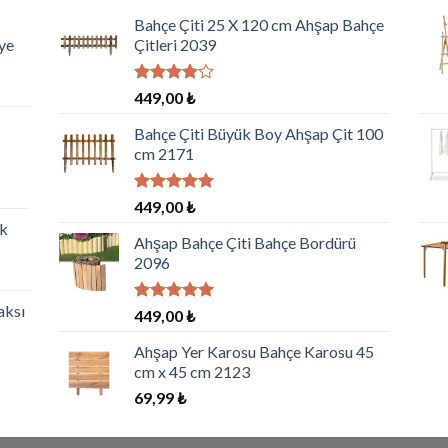
Bahçe Çiti 25 X 120 cm Ahşap Bahçe
ye
Çitleri 2039
5
449,00
₺
üzerinden
4.00
oy
Bahçe Çiti Büyük Boy Ahşap Çit 100
aldı
cm 2171
5 üzerinden
449,00
₺
5.00
oy
ik
aldı
Ahşap Bahçe Çiti Bahçe Bordürü
2096
aksı
5 üzerinden
449,00
₺
5.00
oy
aldı
Ahşap Yer Karosu Bahçe Karosu 45
cm x 45 cm 2123
69,99
₺