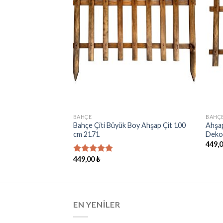
Ekle
Ekle
TA YOK
BAHÇE
BAHÇ
klik Saksı Standı
Bahçe Çiti Büyük Boy Ahşap Çit 100
Ahşap
cm 2171
Deko
449,
449,00
₺
5 üzerinden
5.00
oy
aldı
EN YENILER