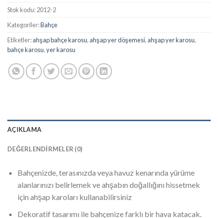
Stok kodu:
2012-2
Kategoriler:
Bahçe
Etiketler:
ahşap bahçe karosu
,
ahşap yer döşemesi
,
ahşap yer karosu
,
bahçe karosu
,
yer karosu
AÇIKLAMA
DEĞERLENDIRMELER (0)
Bahçenizde, terasınızda veya havuz kenarında yürüme
alanlarınızı belirlemek ve ahşabın doğallığını hissetmek
için ahşap karoları kullanabilirsiniz
Dekoratif tasarımı ile bahçenize farklı bir hava katacak.