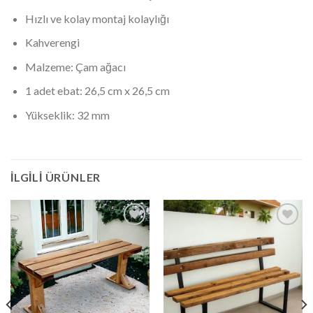
Hızlı ve kolay montaj kolaylığı
Kahverengi
Malzeme: Çam ağacı
1 adet ebat: 26,5 cm x 26,5 cm
Yükseklik: 32 mm
İLGILI ÜRÜNLER
İstek
İstek
Listeme
Listeme
Ekle
Ekle