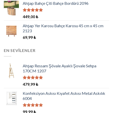
aldı
Ahşap Bahçe Çiti Bahçe Bordürü 2096
5 üzerinden
449,00
₺
5.00
oy
aldı
Ahşap Yer Karosu Bahçe Karosu 45 cm x 45 cm
2123
69,99
₺
EN SEVILENLER
Ahşap Ressam Şövale Ayaklı Şovale Sehpa
170CM 1207
5 üzerinden
479,99
₺
5.00
oy
aldı
Konfeksiyon Askısı Kıyafet Askısı Metal Askılık
6004
5 üzerinden
99,99
₺