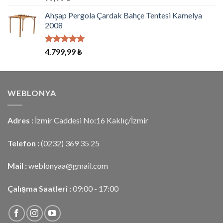
5.00
oy
aldı
Ahşap Pergola Çardak Bahçe Tentesi Kamelya
2008
5 üzerinden
4.799,99
₺
5.00
oy
aldı
WEBLONYA
Adres :
İzmir Caddesi No:16 Kaklıç/İzmir
Telefon :
(0232) 369 35 25
Mail :
weblonyaa@gmail.com
Çalışma Saatleri :
09:00 - 17:00