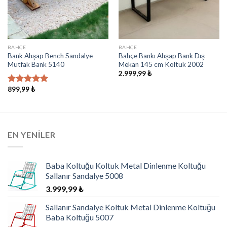
BAHÇE
BAHÇE
Bank Ahşap Bench Sandalye
Bahçe Bankı Ahşap Bank Dış
Mutfak Bank 5140
Mekan 145 cm Koltuk 2002
2.999,99
₺
899,99
₺
5 üzerinden
5.00
oy
aldı
EN YENILER
Baba Koltuğu Koltuk Metal Dinlenme Koltuğu
Sallanır Sandalye 5008
3.999,99
₺
Sallanır Sandalye Koltuk Metal Dinlenme Koltuğu
Baba Koltuğu 5007