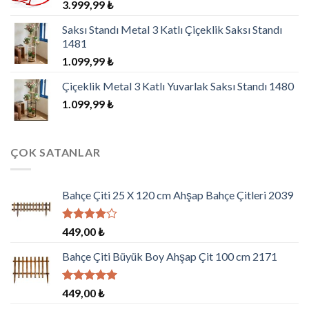
3.999,99
₺
Saksı Standı Metal 3 Katlı Çiçeklik Saksı Standı
1481
1.099,99
₺
Çiçeklik Metal 3 Katlı Yuvarlak Saksı Standı 1480
1.099,99
₺
ÇOK SATANLAR
Bahçe Çiti 25 X 120 cm Ahşap Bahçe Çitleri 2039
5
449,00
₺
üzerinden
4.00
oy
Bahçe Çiti Büyük Boy Ahşap Çit 100 cm 2171
aldı
5 üzerinden
449,00
₺
5.00
oy