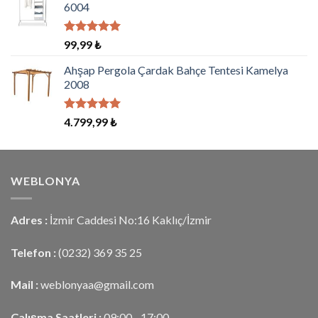
6004
5 üzerinden
99,99
₺
5.00
oy
aldı
Ahşap Pergola Çardak Bahçe Tentesi Kamelya
2008
5 üzerinden
4.799,99
₺
5.00
oy
aldı
WEBLONYA
Adres :
İzmir Caddesi No:16 Kaklıç/İzmir
Telefon :
(0232) 369 35 25
Mail :
weblonyaa@gmail.com
Çalışma Saatleri :
09:00 - 17:00