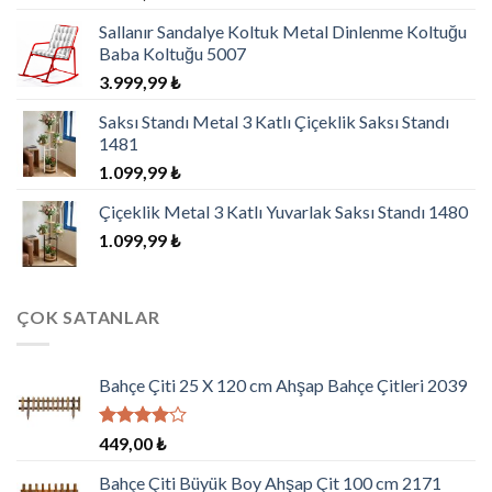
Sallanır Sandalye Koltuk Metal Dinlenme Koltuğu
Baba Koltuğu 5007
3.999,99
₺
Saksı Standı Metal 3 Katlı Çiçeklik Saksı Standı
1481
1.099,99
₺
Çiçeklik Metal 3 Katlı Yuvarlak Saksı Standı 1480
1.099,99
₺
ÇOK SATANLAR
Bahçe Çiti 25 X 120 cm Ahşap Bahçe Çitleri 2039
5
449,00
₺
üzerinden
4.00
oy
Bahçe Çiti Büyük Boy Ahşap Çit 100 cm 2171