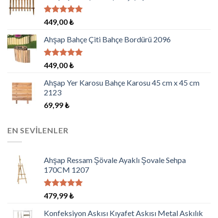
aldı
5 üzerinden
449,00
₺
5.00
oy
aldı
Ahşap Bahçe Çiti Bahçe Bordürü 2096
5 üzerinden
449,00
₺
5.00
oy
aldı
Ahşap Yer Karosu Bahçe Karosu 45 cm x 45 cm
2123
69,99
₺
EN SEVILENLER
Ahşap Ressam Şövale Ayaklı Şovale Sehpa
170CM 1207
5 üzerinden
479,99
₺
5.00
oy
aldı
Konfeksiyon Askısı Kıyafet Askısı Metal Askılık