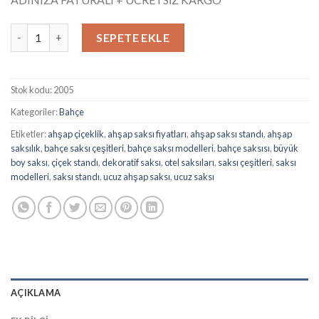
5 üzerinden
5.00
puan
aldı
Saksı Ahşap Saksılık Büyük Boy Saksı Stand Çiçeklik 2005 adet
SEPETE EKLE
Stok kodu:
2005
Kategoriler:
Bahçe
Etiketler:
ahşap çiçeklik
,
ahşap saksı fiyatları
,
ahşap saksı standı
,
ahşap
saksılık
,
bahçe saksı çeşitleri
,
bahçe saksı modelleri
,
bahçe saksısı
,
büyük
boy saksı
,
çiçek standı
,
dekoratif saksı
,
otel saksıları
,
saksı çeşitleri
,
saksı
modelleri
,
saksı standı
,
ucuz ahşap saksı
,
ucuz saksı
AÇIKLAMA