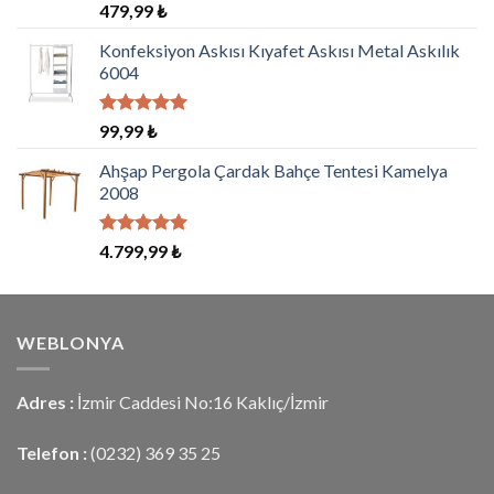
5 üzerinden
479,99
₺
5.00
oy
aldı
Konfeksiyon Askısı Kıyafet Askısı Metal Askılık
6004
5 üzerinden
99,99
₺
5.00
oy
aldı
Ahşap Pergola Çardak Bahçe Tentesi Kamelya
2008
5 üzerinden
4.799,99
₺
5.00
oy
aldı
WEBLONYA
Adres :
İzmir Caddesi No:16 Kaklıç/İzmir
Telefon :
(0232) 369 35 25