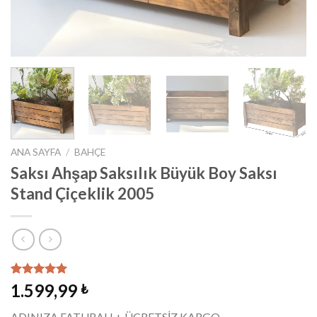
ANA SAYFA
/
BAHÇE
Saksı Ahşap Saksılık Büyük Boy Saksı
Stand Çiçeklik 2005
1
müşteri
1.599,99
₺
puanına
dayanarak
ADINIZA FATURALI + ÜCRETSİZ KARGO