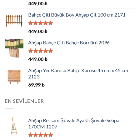
5
449,00
₺
üzerinden
4.00
oy
Bahçe Çiti Büyük Boy Ahşap Çit 100 cm 2171
aldı
5 üzerinden
449,00
₺
5.00
oy
aldı
Ahşap Bahçe Çiti Bahçe Bordürü 2096
5 üzerinden
449,00
₺
5.00
oy
aldı
Ahşap Yer Karosu Bahçe Karosu 45 cm x 45 cm
2123
69,99
₺
EN SEVILENLER
Ahşap Ressam Şövale Ayaklı Şovale Sehpa
170CM 1207