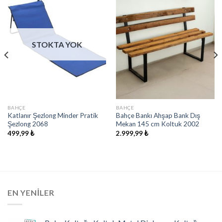
İstek
İstek
Listeme
Listeme
Ekle
Ekle
STOKTA YOK
BAHÇE
BAHÇE
Katlanır Şezlong Minder Pratik
Bahçe Bankı Ahşap Bank Dış
Şezlong 2068
Mekan 145 cm Koltuk 2002
499,99
₺
2.999,99
₺
EN YENILER