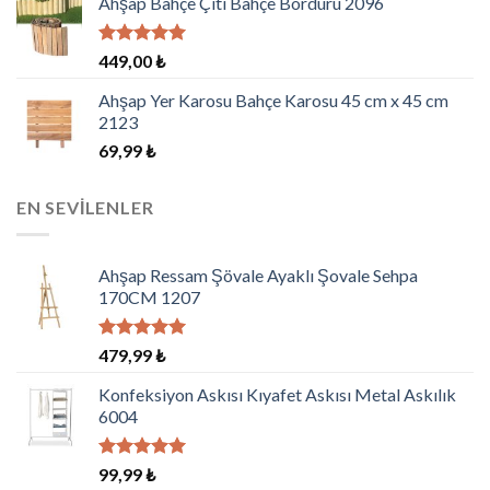
Ahşap Bahçe Çiti Bahçe Bordürü 2096
5 üzerinden
449,00
₺
5.00
oy
aldı
Ahşap Yer Karosu Bahçe Karosu 45 cm x 45 cm
2123
69,99
₺
EN SEVILENLER
Ahşap Ressam Şövale Ayaklı Şovale Sehpa
170CM 1207
5 üzerinden
479,99
₺
5.00
oy
aldı
Konfeksiyon Askısı Kıyafet Askısı Metal Askılık
6004
5 üzerinden
99,99
₺
5.00
oy