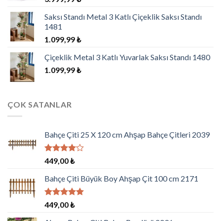
Saksı Standı Metal 3 Katlı Çiçeklik Saksı Standı
1481
1.099,99
₺
Çiçeklik Metal 3 Katlı Yuvarlak Saksı Standı 1480
1.099,99
₺
ÇOK SATANLAR
Bahçe Çiti 25 X 120 cm Ahşap Bahçe Çitleri 2039
5
449,00
₺
üzerinden
4.00
oy
Bahçe Çiti Büyük Boy Ahşap Çit 100 cm 2171
aldı
5 üzerinden
449,00
₺
5.00
oy
aldı