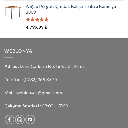
aldı
Ahşap Pergola Çardak Bahçe Tentesi Kamelya
2008
5 üzerinden
4.799,99
₺
5.00
oy
aldı
WEBLONYA
Adres :
İzmir Caddesi No:16 Kaklıç/İzmir
Telefon :
(0232) 369 35 25
Mail :
weblonyaa@gmail.com
Çalışma Saatleri :
09:00 - 17:00