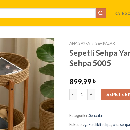
KATEGO
ANA SAYFA
/
SEHPALAR
Sepetli Sehpa Ya
İstek
Sehpa 5005
Listeme
Ekle
899,99
₺
Sepetli Sehpa Yan Sehpa Gazete
SEPETE E
Kategoriler:
Sehpalar
Etiketler:
gazetelikli sehpa
,
orta sehpa