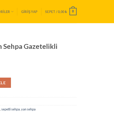
0
RILER
GIRIŞ YAP
SEPET /
0,00
₺
n Sehpa Gazetelikli
likli Sehpa 5005 adet
KLE
,
sepetli sehpa
,
yan sehpa