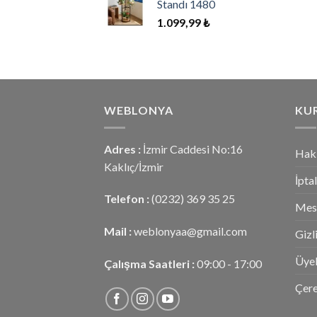
Standı 1480
1.099,99
₺
WEBLONYA
KU
Adres :
İzmir Caddesi No:16
Hak
Kaklıç/İzmir
İpta
Telefon :
(0232) 369 35 25
Mesa
Mail :
weblonyaa@gmail.com
Gizl
Üyel
Çalışma Saatleri :
09:00 - 17:00
Çere