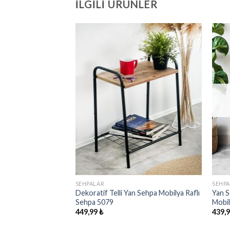
İLGILI ÜRÜNLER
İstek
İstek
Listeme
Listeme
Ekle
Ekle
SEHPALAR
SEHP
tif Sehpa Mobilya
Dekoratif Telli Yan Sehpa Mobilya Raflı
Yan S
Sehpa 5079
Mobi
449,99
₺
439,