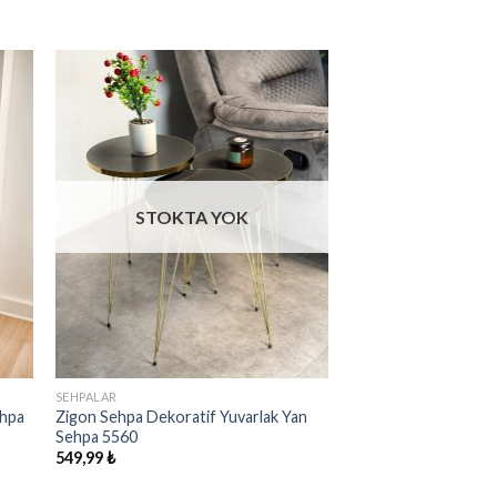
ek
İstek
eme
Listeme
e
Ekle
STOKTA YOK
SEHPALAR
ehpa
Zigon Sehpa Dekoratif Yuvarlak Yan
Sehpa 5560
549,99
₺