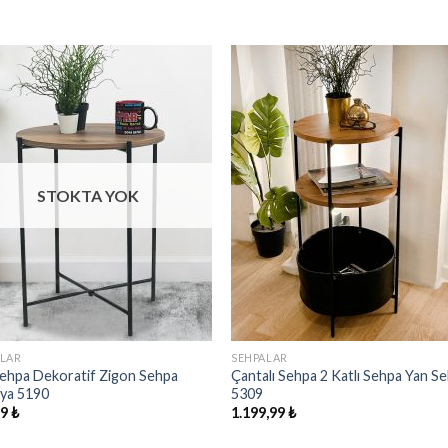
İstek
İst
Listeme
List
Ekle
Ekl
STOKTA YOK
ALAR
SEHPALAR
ehpa Dekoratif Zigon Sehpa
Çantalı Sehpa 2 Katlı Sehpa Yan S
lya 5190
5309
99
₺
1.199,99
₺