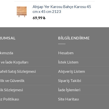
5.00
oy
aldı
Ahşap Yer Karosu Bahçe Karosu 45
cm x 45 cm 2123
69,99
₺
RUMSAL
BILGILENDIRME
kımızda
Hesabım
l ve İade Koşulları
İstek Listem
feli Satış Sözleşmesi
Alışveriş Listem
ilik ve Güvenlik
Sipariş Takibi
ik Sözleşmesi
İade İşlemleri
z Politikası
Site Haritası