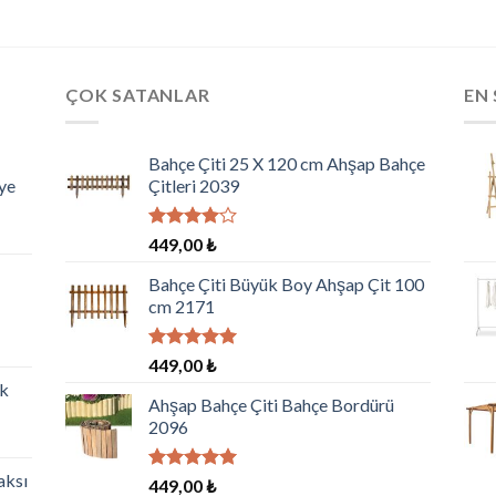
ÇOK SATANLAR
EN 
Bahçe Çiti 25 X 120 cm Ahşap Bahçe
ye
Çitleri 2039
5
449,00
₺
üzerinden
4.00
oy
Bahçe Çiti Büyük Boy Ahşap Çit 100
aldı
cm 2171
5 üzerinden
449,00
₺
5.00
oy
ik
aldı
Ahşap Bahçe Çiti Bahçe Bordürü
2096
aksı
5 üzerinden
449,00
₺