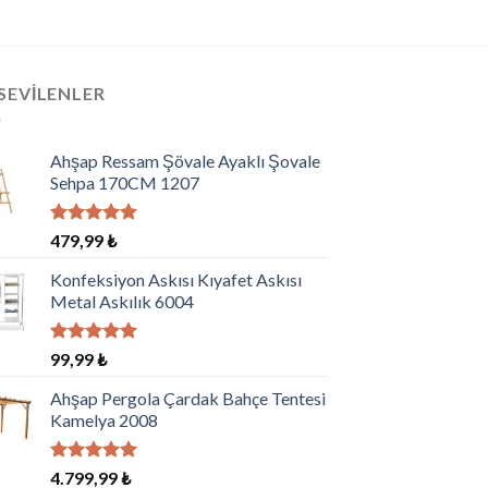
SEVILENLER
Ahşap Ressam Şövale Ayaklı Şovale
Sehpa 170CM 1207
5 üzerinden
479,99
₺
5.00
oy
aldı
Konfeksiyon Askısı Kıyafet Askısı
Metal Askılık 6004
5 üzerinden
99,99
₺
5.00
oy
aldı
Ahşap Pergola Çardak Bahçe Tentesi
Kamelya 2008
5 üzerinden
4.799,99
₺