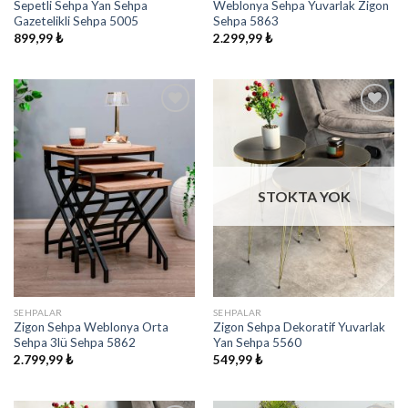
Sepetli Sehpa Yan Sehpa
Weblonya Sehpa Yuvarlak Zigon
Gazetelikli Sehpa 5005
Sehpa 5863
899,99
₺
2.299,99
₺
İstek
İstek
Listeme
Listeme
Ekle
Ekle
STOKTA YOK
SEHPALAR
SEHPALAR
Zigon Sehpa Weblonya Orta
Zigon Sehpa Dekoratif Yuvarlak
Sehpa 3lü Sehpa 5862
Yan Sehpa 5560
2.799,99
₺
549,99
₺