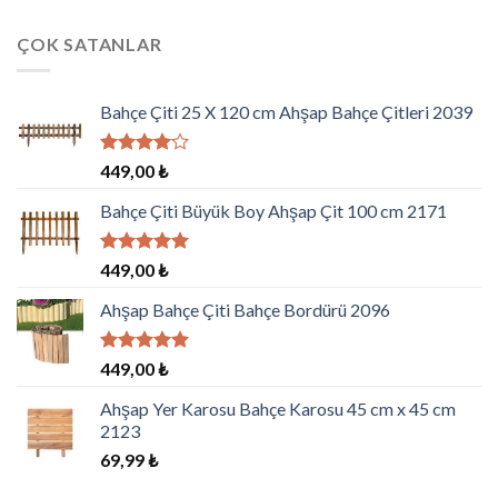
ÇOK SATANLAR
Bahçe Çiti 25 X 120 cm Ahşap Bahçe Çitleri 2039
5
449,00
₺
üzerinden
4.00
oy
Bahçe Çiti Büyük Boy Ahşap Çit 100 cm 2171
aldı
5 üzerinden
449,00
₺
5.00
oy
aldı
Ahşap Bahçe Çiti Bahçe Bordürü 2096
5 üzerinden
449,00
₺
5.00
oy
aldı
Ahşap Yer Karosu Bahçe Karosu 45 cm x 45 cm
2123
69,99
₺