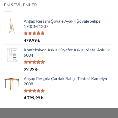
EN SEVILENLER
Ahşap Ressam Şövale Ayaklı Şovale Sehpa
170CM 1207
5 üzerinden
479,99
₺
5.00
oy
aldı
Konfeksiyon Askısı Kıyafet Askısı Metal Askılık
6004
5 üzerinden
99,99
₺
5.00
oy
aldı
Ahşap Pergola Çardak Bahçe Tentesi Kamelya
2008
5 üzerinden
4.799,99
₺
5.00
oy
aldı