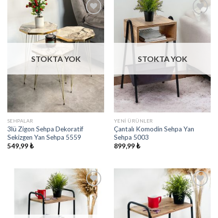
İstek
İstek
Listeme
Listeme
Ekle
Ekle
STOKTA YOK
STOKTA YOK
SEHPALAR
YENI ÜRÜNLER
3lü Zigon Sehpa Dekoratif
Çantalı Komodin Sehpa Yan
Sekizgen Yan Sehpa 5559
Sehpa 5003
549,99
₺
899,99
₺
İstek
İstek
Listeme
Listeme
Ekle
Ekle