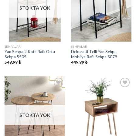
STOKTA YOK
SEHPALAR
SEHPALAR
Yan Sehpa 2 Katlı Raflı Orta
Dekoratif Telli Yan Sehpa
Sehpa 5505
Mobilya Raflı Sehpa 5079
549,99
₺
449,99
₺
İstek
İstek
Listeme
Listeme
Ekle
Ekle
STOKTA YOK