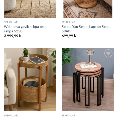
SEHPALAR
SEHPALAR
Weblonya geyik sehpa orta
Sehpa Yan Sehpa Laptop Sehpa
sehpa 5250
5040
3.999,99
₺
699,99
₺
İstek
İstek
Listeme
Listeme
Ekle
Ekle
SEHPALAR
SEHPALAR