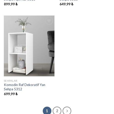
899,99
₺
649,99
₺
İstek
Listeme
Ekle
SEHPALAR
Komodin Raf Dekoratif Yan
Sehpa 5312
699,99
₺
1
2