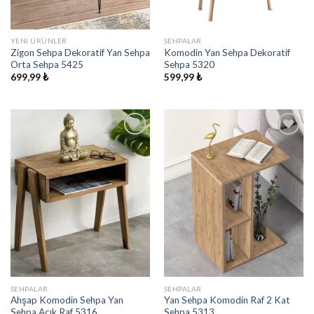
YENI ÜRÜNLER
SEHPALAR
Zigon Sehpa Dekoratif Yan Sehpa
Komodin Yan Sehpa Dekoratif
Orta Sehpa 5425
Sehpa 5320
699,99
₺
599,99
₺
İstek
İstek
Listeme
Listeme
Ekle
Ekle
SEHPALAR
SEHPALAR
Ahşap Komodin Sehpa Yan
Yan Sehpa Komodin Raf 2 Kat
Sehpa Açık Raf 5316
Sehpa 5313