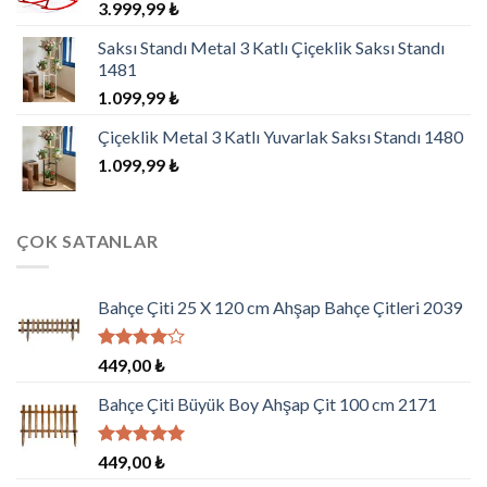
3.999,99
₺
Saksı Standı Metal 3 Katlı Çiçeklik Saksı Standı
1481
1.099,99
₺
Çiçeklik Metal 3 Katlı Yuvarlak Saksı Standı 1480
1.099,99
₺
ÇOK SATANLAR
Bahçe Çiti 25 X 120 cm Ahşap Bahçe Çitleri 2039
5
449,00
₺
üzerinden
4.00
oy
Bahçe Çiti Büyük Boy Ahşap Çit 100 cm 2171
aldı
5 üzerinden
449,00
₺
5.00
oy