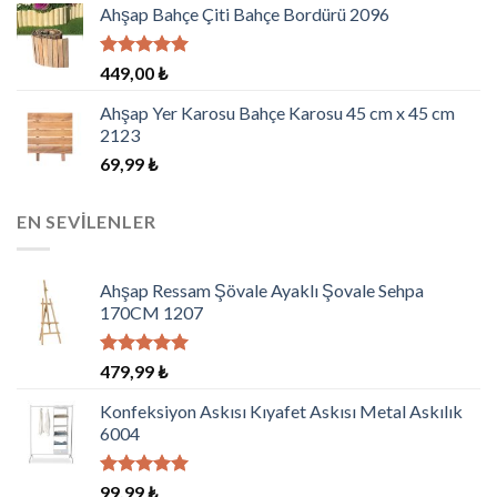
aldı
Ahşap Bahçe Çiti Bahçe Bordürü 2096
5 üzerinden
449,00
₺
5.00
oy
aldı
Ahşap Yer Karosu Bahçe Karosu 45 cm x 45 cm
2123
69,99
₺
EN SEVILENLER
Ahşap Ressam Şövale Ayaklı Şovale Sehpa
170CM 1207
5 üzerinden
479,99
₺
5.00
oy
aldı
Konfeksiyon Askısı Kıyafet Askısı Metal Askılık
6004
5 üzerinden
99,99
₺