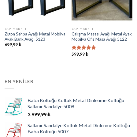
YAPI MARKET
YAPI MARKET
Zigon Sehpa Ayağı Metal Mobilya
Çalışma Masası Ayağı Metal Ayak
Ayak Bank Ayağı 5123
Mobilya Ofis Masa Ayağı 5122
699,99
₺
599,99
₺
5 üzerinden
5.00
oy
aldı
EN YENILER
Baba Koltuğu Koltuk Metal Dinlenme Koltuğu
Sallanır Sandalye 5008
3.999,99
₺
Sallanır Sandalye Koltuk Metal Dinlenme Koltuğu
Baba Koltuğu 5007