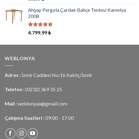
5.00
oy
aldı
Ahşap Pergola Çardak Bahçe Tentesi Kamelya
2008
5 üzerinden
4.799,99
₺
5.00
oy
aldı
WEBLONYA
Adres :
İzmir Caddesi No:16 Kaklıç/İzmir
Telefon :
(0232) 369 35 25
Mail :
weblonyaa@gmail.com
Çalışma Saatleri :
09:00 - 17:00