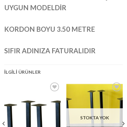
UYGUN MODELDİR
KORDON BOYU 3.50 METRE
SIFIR ADINIZA FATURALIDIR
İLGILI ÜRÜNLER
İstek
İstek
Listeme
Listeme
Ekle
Ekle
STOKTA YOK