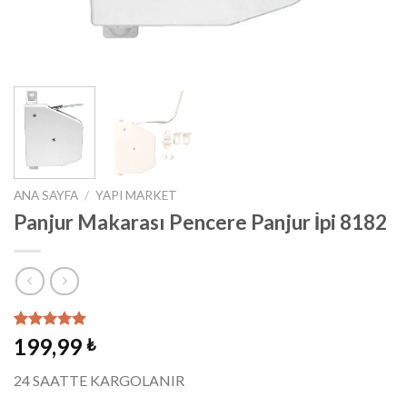
ANA SAYFA
/
YAPI MARKET
Panjur Makarası Pencere Panjur İpi 8182
2
müşteri
199,99
₺
puanına
dayanarak
24 SAATTE KARGOLANIR
5 üzerinden
5.00
puan