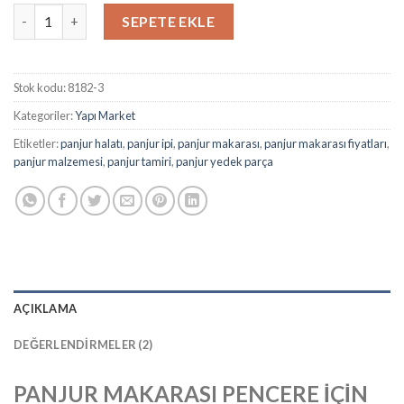
aldı
Panjur Makarası Pencere Panjur İpi 8182 adet
SEPETE EKLE
Stok kodu:
8182-3
Kategoriler:
Yapı Market
Etiketler:
panjur halatı
,
panjur ipi
,
panjur makarası
,
panjur makarası fiyatları
,
panjur malzemesi
,
panjur tamiri
,
panjur yedek parça
AÇIKLAMA
DEĞERLENDIRMELER (2)
PANJUR MAKARASI PENCERE İÇİN