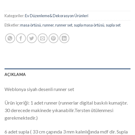
Kategoriler:
Ev Düzenleme& Dekorasyon Ürünleri
Etiketler:
masa örtüsü
,
runner
,
runner set
,
supla masa örtüsü
,
supla set
AÇIKLAMA
Weblonya siyah desenli runner set
Ürün içeriği: 1 adet runner (runnerlar digital baskılı kumaştır.
30 derecede makinede yıkanabilir.Tersten ütülenmesi
gerekmektedir.)
6 adet supla ( 33 cm çapında 3 mm kalınlığında mdf dir. Supla