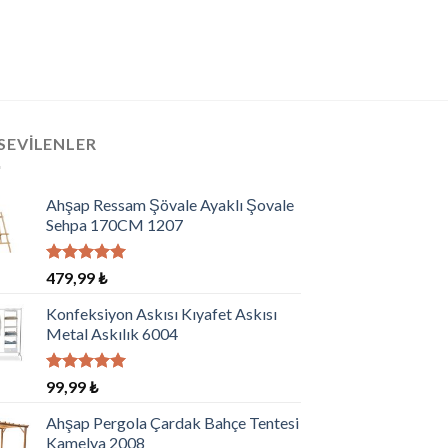
SEVILENLER
Ahşap Ressam Şövale Ayaklı Şovale
Sehpa 170CM 1207
5 üzerinden
479,99
₺
5.00
oy
aldı
Konfeksiyon Askısı Kıyafet Askısı
Metal Askılık 6004
5 üzerinden
99,99
₺
5.00
oy
aldı
Ahşap Pergola Çardak Bahçe Tentesi
Kamelya 2008