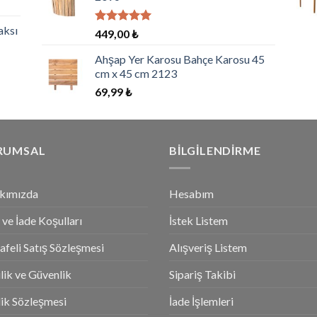
aksı
5 üzerinden
449,00
₺
5.00
oy
aldı
Ahşap Yer Karosu Bahçe Karosu 45
cm x 45 cm 2123
69,99
₺
RUMSAL
BILGILENDIRME
kımızda
Hesabım
l ve İade Koşulları
İstek Listem
feli Satış Sözleşmesi
Alışveriş Listem
ilik ve Güvenlik
Sipariş Takibi
ik Sözleşmesi
İade İşlemleri