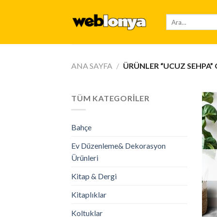
Skip
to
Ara:
content
ANA SAYFA
/
ÜRÜNLER “UCUZ SEHPA” 
TÜM KATEGORILER
Bahçe
Ev Düzenleme& Dekorasyon
Ürünleri
Kitap & Dergi
Kitaplıklar
Koltuklar