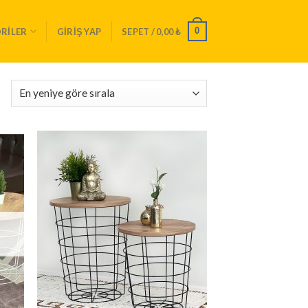
0
RILER
GIRIŞ YAP
SEPET /
0,00
₺
tek
İstek
teme
Listeme
le
Ekle