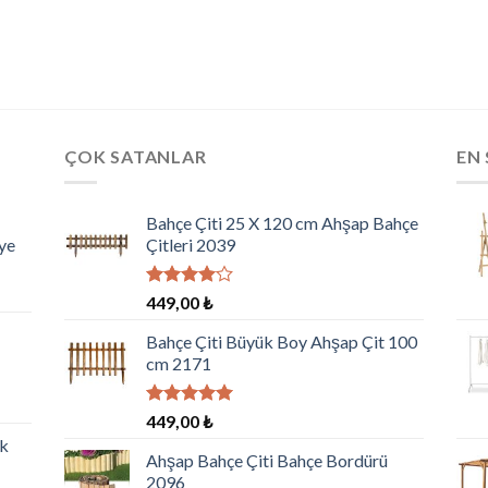
ÇOK SATANLAR
EN 
Bahçe Çiti 25 X 120 cm Ahşap Bahçe
ye
Çitleri 2039
5
449,00
₺
üzerinden
4.00
oy
Bahçe Çiti Büyük Boy Ahşap Çit 100
aldı
cm 2171
5 üzerinden
449,00
₺
5.00
oy
ik
aldı
Ahşap Bahçe Çiti Bahçe Bordürü
2096