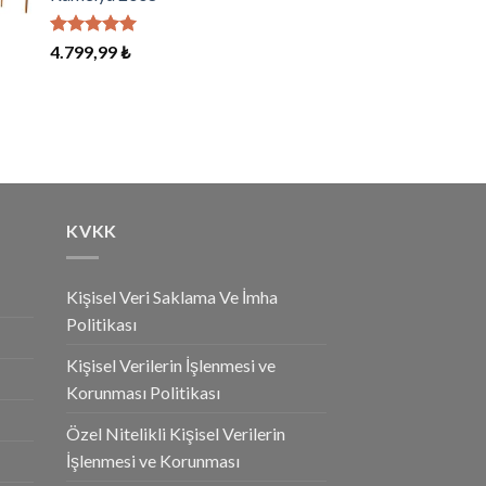
5 üzerinden
4.799,99
₺
5.00
oy
aldı
KVKK
Kişisel Veri Saklama Ve İmha
Politikası
Kişisel Verilerin İşlenmesi ve
Korunması Politikası
Özel Nitelikli Kişisel Verilerin
İşlenmesi ve Korunması