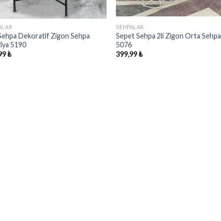
ALAR
SEHPALAR
Sehpa Dekoratif Zigon Sehpa
Sepet Sehpa 2li Zigon Orta Sehp
lya 5190
5076
99
₺
399,99
₺