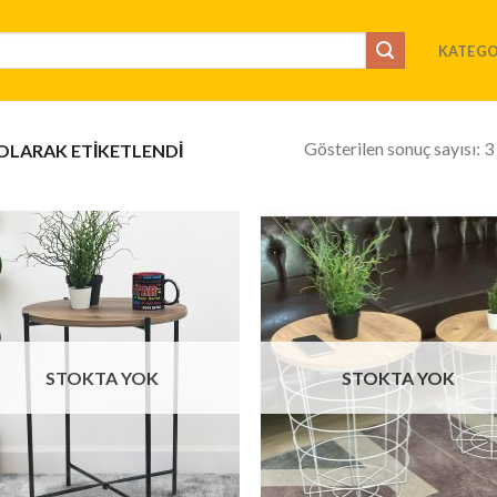
KATEGO
Gösterilen sonuç sayısı: 3
OLARAK ETIKETLENDI
İstek
İs
Listeme
Lis
Ekle
Ek
STOKTA YOK
STOKTA YOK