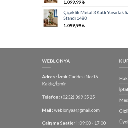
1.099,99
₺
Çiçeklik Metal 3 Katlı Yuvarlak S
Standı 1480
1.099,99
₺
WEBLONYA
KU
Adres :
İzmir Caddesi No:16
Hak
Kaklıç/İzmir
İpta
Telefon :
(0232) 369 35 25
Mesa
Mail :
weblonyaa@gmail.com
Gizl
Üyel
Çalışma Saatleri :
09:00 - 17:00