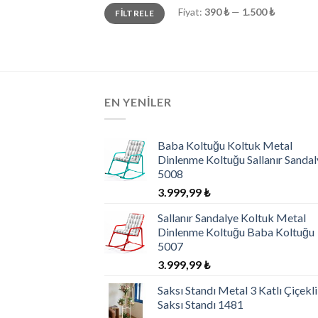
En
En
Fiyat:
390 ₺
—
1.500 ₺
FILTRELE
düşük
yüksek
fiyat
fiyat
EN YENILER
Baba Koltuğu Koltuk Metal
Dinlenme Koltuğu Sallanır Sandal
5008
3.999,99
₺
Sallanır Sandalye Koltuk Metal
Dinlenme Koltuğu Baba Koltuğu
5007
3.999,99
₺
Saksı Standı Metal 3 Katlı Çiçekl
Saksı Standı 1481