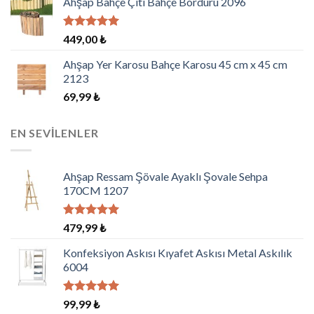
Ahşap Bahçe Çiti Bahçe Bordürü 2096
5 üzerinden
449,00
₺
5.00
oy
aldı
Ahşap Yer Karosu Bahçe Karosu 45 cm x 45 cm
2123
69,99
₺
EN SEVILENLER
Ahşap Ressam Şövale Ayaklı Şovale Sehpa
170CM 1207
5 üzerinden
479,99
₺
5.00
oy
aldı
Konfeksiyon Askısı Kıyafet Askısı Metal Askılık
6004
5 üzerinden
99,99
₺
5.00
oy