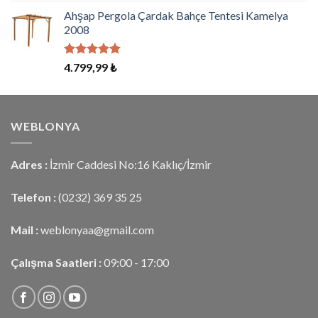
aldı
Ahşap Pergola Çardak Bahçe Tentesi Kamelya
2008
5 üzerinden
4.799,99
₺
5.00
oy
aldı
WEBLONYA
Adres :
İzmir Caddesi No:16 Kaklıç/İzmir
Telefon :
(0232) 369 35 25
Mail :
weblonyaa@gmail.com
Çalışma Saatleri :
09:00 - 17:00