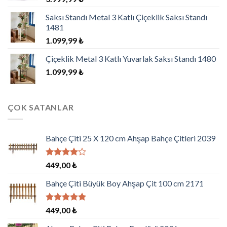
Saksı Standı Metal 3 Katlı Çiçeklik Saksı Standı
1481
1.099,99
₺
Çiçeklik Metal 3 Katlı Yuvarlak Saksı Standı 1480
1.099,99
₺
ÇOK SATANLAR
Bahçe Çiti 25 X 120 cm Ahşap Bahçe Çitleri 2039
5
449,00
₺
üzerinden
4.00
oy
Bahçe Çiti Büyük Boy Ahşap Çit 100 cm 2171
aldı
5 üzerinden
449,00
₺
5.00
oy
aldı