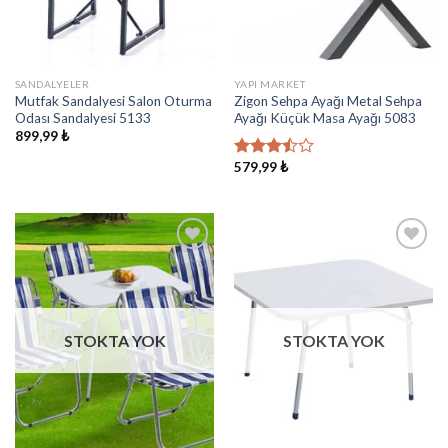
SANDALYELER
YAPI MARKET
Mutfak Sandalyesi Salon Oturma
Zigon Sehpa Ayağı Metal Sehpa
Odası Sandalyesi 5133
Ayağı Küçük Masa Ayağı 5083
899,99
₺
579,99
₺
5
üzerinden
3.50
oy
aldı
İstek
İstek
Listeme
Listeme
Ekle
Ekle
STOKTA YOK
STOKTA YOK