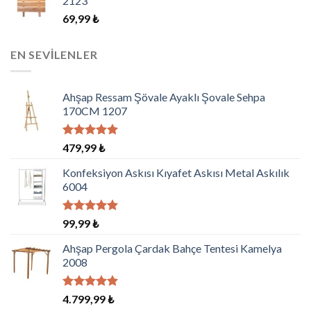
2123
69,99
₺
EN SEVILENLER
Ahşap Ressam Şövale Ayaklı Şovale Sehpa
170CM 1207
5 üzerinden
479,99
₺
5.00
oy
aldı
Konfeksiyon Askısı Kıyafet Askısı Metal Askılık
6004
5 üzerinden
99,99
₺
5.00
oy
aldı
Ahşap Pergola Çardak Bahçe Tentesi Kamelya
2008
5 üzerinden
4.799,99
₺
5.00
oy