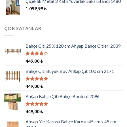
Çiçeklik Metal 3 Katlı Yuvarlak Saksı Standı 1480
1.099,99
₺
ÇOK SATANLAR
Bahçe Çiti 25 X 120 cm Ahşap Bahçe Çitleri 2039
5
449,00
₺
üzerinden
4.00
oy
Bahçe Çiti Büyük Boy Ahşap Çit 100 cm 2171
aldı
5 üzerinden
449,00
₺
5.00
oy
aldı
Ahşap Bahçe Çiti Bahçe Bordürü 2096
5 üzerinden
449,00
₺
5.00
oy
aldı
Ahşap Yer Karosu Bahçe Karosu 45 cm x 45 cm