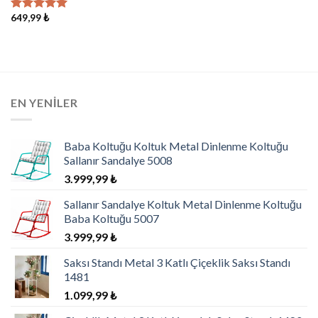
649,99
₺
5 üzerinden
5.00
oy
aldı
EN YENILER
Baba Koltuğu Koltuk Metal Dinlenme Koltuğu
Sallanır Sandalye 5008
3.999,99
₺
Sallanır Sandalye Koltuk Metal Dinlenme Koltuğu
Baba Koltuğu 5007
3.999,99
₺
Saksı Standı Metal 3 Katlı Çiçeklik Saksı Standı
1481
1.099,99
₺