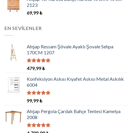
2123
69,99
₺
EN SEVILENLER
Ahşap Ressam Şövale Ayaklı Şovale Sehpa
170CM 1207
5 üzerinden
479,99
₺
5.00
oy
aldı
Konfeksiyon Askısı Kıyafet Askısı Metal Askılık
6004
5 üzerinden
99,99
₺
5.00
oy
aldı
Ahşap Pergola Çardak Bahçe Tentesi Kamelya
2008
5 üzerinden
4.799,99
₺