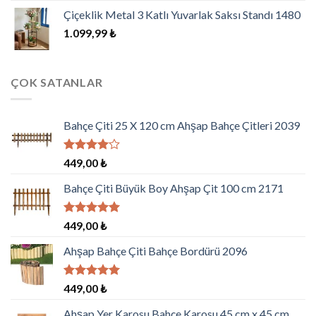
Çiçeklik Metal 3 Katlı Yuvarlak Saksı Standı 1480
1.099,99
₺
ÇOK SATANLAR
Bahçe Çiti 25 X 120 cm Ahşap Bahçe Çitleri 2039
5
449,00
₺
üzerinden
4.00
oy
Bahçe Çiti Büyük Boy Ahşap Çit 100 cm 2171
aldı
5 üzerinden
449,00
₺
5.00
oy
aldı
Ahşap Bahçe Çiti Bahçe Bordürü 2096
5 üzerinden
449,00
₺
5.00
oy
aldı
Ahşap Yer Karosu Bahçe Karosu 45 cm x 45 cm