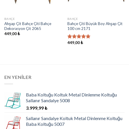
BAHÇE
BAHÇE
Ahşap Çit Bahçe Çiti Bahçe
Bahçe Çiti Büyük Boy Ahşap Çit
Dekorasyon Çit 2065
100 cm 2171
449,00
₺
449,00
₺
5 üzerinden
5.00
oy
aldı
EN YENILER
Baba Koltuğu Koltuk Metal Dinlenme Koltuğu
Sallanır Sandalye 5008
3.999,99
₺
Sallanır Sandalye Koltuk Metal Dinlenme Koltuğu
Baba Koltuğu 5007