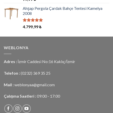
5.00
oy
aldı
Ahşap Pergola Çardak Bahçe Tentesi Kamelya
2008
5 üzerinden
4.799,99
₺
5.00
oy
aldı
WEBLONYA
Adres :
İzmir Caddesi No:16 Kaklıç/İzmir
Telefon :
(0232) 369 35 25
Mail :
weblonyaa@gmail.com
Çalışma Saatleri :
09:00 - 17:00