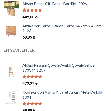
aldı
Ahşap Bahçe Çiti Bahçe Bordürü 2096
5 üzerinden
449,00
₺
5.00
oy
aldı
Ahşap Yer Karosu Bahçe Karosu 45 cm x 45 cm
2123
69,99
₺
EN SEVILENLER
Ahşap Ressam Şövale Ayaklı Şovale Sehpa
170CM 1207
5 üzerinden
479,99
₺
5.00
oy
aldı
Konfeksiyon Askısı Kıyafet Askısı Metal Askılık
6004
5 üzerinden
99,99
₺