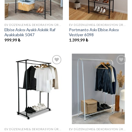
EV DÜZENLEME& DEKORASYON ÜRÜNLERI
EV DÜZENLEME& DEKORASYON ÜRÜNLERI
Elbise Askısı Ayaklı Askılık Raf
Portmanto Askı Elbise Askısı
Ayakkabılık 5047
Vestiyer 6098
999,99
₺
1.399,99
₺
İstek
İstek
Listeme
Listeme
Ekle
Ekle
EV DÜZENLEME& DEKORASYON ÜRÜNLERI
EV DÜZENLEME& DEKORASYON ÜRÜNLERI