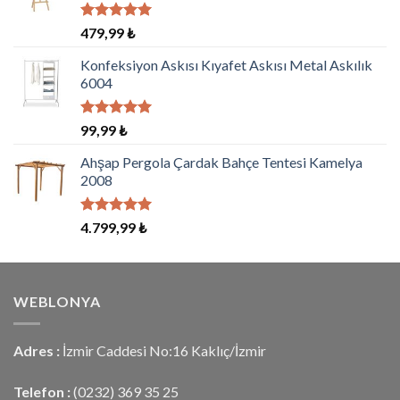
5 üzerinden
479,99
₺
5.00
oy
aldı
Konfeksiyon Askısı Kıyafet Askısı Metal Askılık
6004
5 üzerinden
99,99
₺
5.00
oy
aldı
Ahşap Pergola Çardak Bahçe Tentesi Kamelya
2008
5 üzerinden
4.799,99
₺
5.00
oy
aldı
WEBLONYA
Adres :
İzmir Caddesi No:16 Kaklıç/İzmir
Telefon :
(0232) 369 35 25