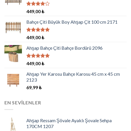
5
449,00
₺
üzerinden
4.00
oy
Bahçe Çiti Büyük Boy Ahşap Çit 100 cm 2171
aldı
5 üzerinden
449,00
₺
5.00
oy
aldı
Ahşap Bahçe Çiti Bahçe Bordürü 2096
5 üzerinden
449,00
₺
5.00
oy
aldı
Ahşap Yer Karosu Bahçe Karosu 45 cm x 45 cm
2123
69,99
₺
EN SEVILENLER
Ahşap Ressam Şövale Ayaklı Şovale Sehpa
170CM 1207