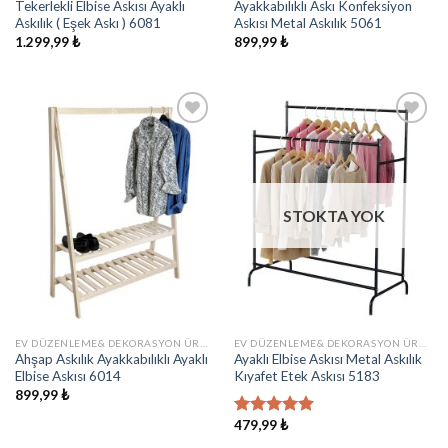
Tekerlekli Elbise Askısı Ayaklı
Ayakkabılıklı Askı Konfeksiyon
Askılık ( Eşek Askı ) 6081
Askısı Metal Askılık 5061
1.299,99
₺
899,99
₺
İstek
İstek
Listeme
Listeme
Ekle
Ekle
STOKTA YOK
EV DÜZENLEME& DEKORASYON ÜRÜNLERI
EV DÜZENLEME& DEKORASYON ÜRÜNLERI
Ahşap Askılık Ayakkabılıklı Ayaklı
Ayaklı Elbise Askısı Metal Askılık
Elbise Askısı 6014
Kıyafet Etek Askısı 5183
899,99
₺
479,99
₺
5 üzerinden
5.00
oy