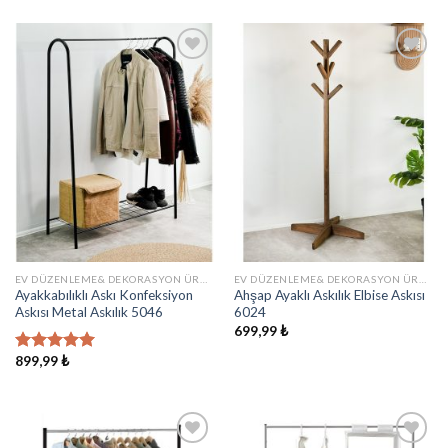
aldı
İstek
İstek
Listeme
Listeme
Ekle
Ekle
EV DÜZENLEME& DEKORASYON ÜRÜNLERI
EV DÜZENLEME& DEKORASYON ÜRÜNLERI
Ayakkabılıklı Askı Konfeksiyon
Ahşap Ayaklı Askılık Elbise Askısı
Askısı Metal Askılık 5046
6024
699,99
₺
899,99
₺
5 üzerinden
5.00
oy
aldı