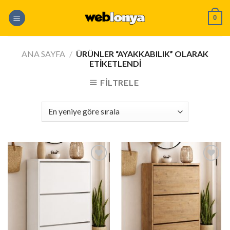
Skip
0
to
content
ANA SAYFA
/
ÜRÜNLER “AYAKKABILIK” OLARAK
ETIKETLENDI
FILTRELE
İstek
İstek
Listeme
Listeme
Ekle
Ekle