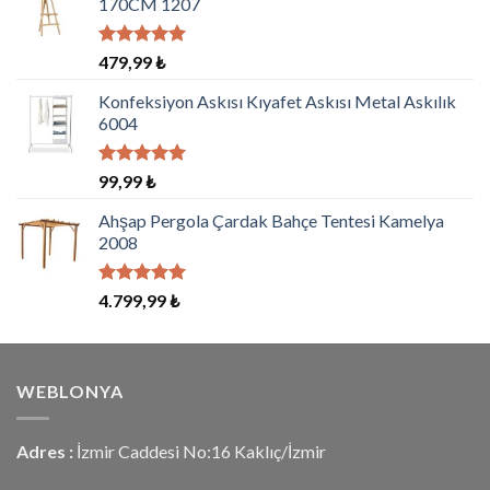
170CM 1207
5 üzerinden
479,99
₺
5.00
oy
aldı
Konfeksiyon Askısı Kıyafet Askısı Metal Askılık
6004
5 üzerinden
99,99
₺
5.00
oy
aldı
Ahşap Pergola Çardak Bahçe Tentesi Kamelya
2008
5 üzerinden
4.799,99
₺
5.00
oy
aldı
WEBLONYA
Adres :
İzmir Caddesi No:16 Kaklıç/İzmir