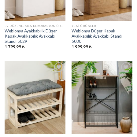
EV DÜZENLEME& DEKORASYON ÜRÜNLERI
YENI ÜRÜNLER
Weblonya Ayakkabılık Düşer
Weblonya Düşer Kapak
Kapak Ayakkabılık Ayakkabı
Ayakkabılık Ayakkabı Standı
Standı 5029
5030
1.799,99
₺
1.999,99
₺
İstek
İstek
Listeme
Listeme
Ekle
Ekle