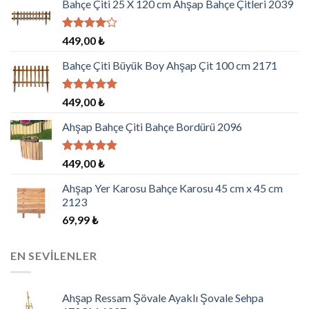
Bahçe Çiti 25 X 120 cm Ahşap Bahçe Çitleri 2039
5
449,00
₺
üzerinden
4.00
oy
Bahçe Çiti Büyük Boy Ahşap Çit 100 cm 2171
aldı
5 üzerinden
449,00
₺
5.00
oy
aldı
Ahşap Bahçe Çiti Bahçe Bordürü 2096
5 üzerinden
449,00
₺
5.00
oy
aldı
Ahşap Yer Karosu Bahçe Karosu 45 cm x 45 cm
2123
69,99
₺
EN SEVILENLER
Ahşap Ressam Şövale Ayaklı Şovale Sehpa