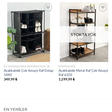
İstek
İstek
Listeme
Listeme
Ekle
Ekle
STOKTA YOK
EV DÜZENLEME& DEKORASYON ÜRÜNLERI
KITAPLIKLAR
Ayakkabılık Çok Amaçlı Raf Dolap
Ayakkabılık Metal Raf Çok Amaçlı
5440
Raf 6202
349,99
₺
1.299,99
₺
EN YENILER