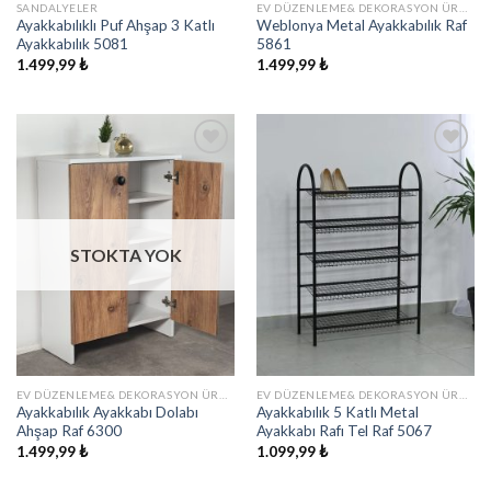
SANDALYELER
EV DÜZENLEME& DEKORASYON ÜRÜNLERI
Ayakkabılıklı Puf Ahşap 3 Katlı
Weblonya Metal Ayakkabılık Raf
Ayakkabılık 5081
5861
1.499,99
₺
1.499,99
₺
İstek
İstek
Listeme
Listeme
Ekle
Ekle
STOKTA YOK
EV DÜZENLEME& DEKORASYON ÜRÜNLERI
EV DÜZENLEME& DEKORASYON ÜRÜNLERI
Ayakkabılık Ayakkabı Dolabı
Ayakkabılık 5 Katlı Metal
Ahşap Raf 6300
Ayakkabı Rafı Tel Raf 5067
1.499,99
₺
1.099,99
₺